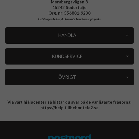
Morabergsvägen 8
15242 Södertälje
Samsung Galaxy A57 Laddare, Kablar & Hörlurar
Org. nr: 556881-9238
OBS!
Ingen butik, du kan inte handla här på plats
Samsung Galaxy A37 Laddare, Kablar & Hörlurar
HANDLA
Samsung Galaxy A27 Laddare, Kablar & Hörlurar
Outlet
Nyheter
KUNDSERVICE
OnePlus 15R Laddare, Kablar & Hörlurar
Varumärken
Kundservice
Specialkategorier
90 dagars öppet köp
ÖVRIGT
Köpevillkor
Om oss
Retur
Om cookies
Via vårt hjälpcenter så hittar du svar på de vanligaste frågorna:
Integritetspolicy
https://help.tillbehor.tele2.se