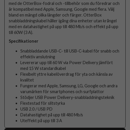
med de OtterBox-fodral och -tillbehör som du föredrar och
är kompatibel med Apple, Samsung, Google med flera. Välj
bland en mängd olika längder och färger. OtterBox
snabbladdningskabel håller igång dina enheter utan krångel
med en datahastighet på upp till 480 Mb/s och effekt på upp
till 60W (3 A).
Specifikationer
Snabbladdande USB-C- till USB-C-kabel för snabb och
effektiv anslutning
Levererar upp till 60 W via Power Delivery jämfört
med 15 W standardkabel
Flexibelt yttre kabelöverdrag för yta och känsla av
kvalitet
Fungerar med Apple, Samsung, LG, Google och andra
varumärken för smartphones och surfplattor
Stödjer USB Power Delivery-snabbladdningsteknik
Flextestad för slitstyrka
USB 2.0 / USB PD
Datahastighet på upp till 480 Mb/s
Uteffekt på upp till 3 A