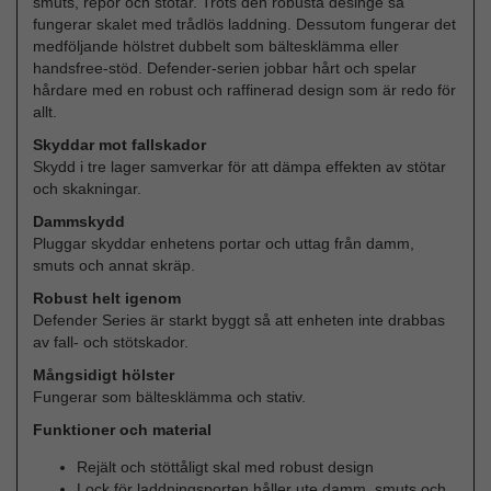
smuts, repor och stötar. Trots den robusta desinge så
fungerar skalet med trådlös laddning. Dessutom fungerar det
medföljande hölstret dubbelt som bältesklämma eller
handsfree-stöd. Defender-serien jobbar hårt och spelar
hårdare med en robust och raffinerad design som är redo för
allt.
Skyddar mot fallskador
Skydd i tre lager samverkar för att dämpa effekten av stötar
och skakningar.
Dammskydd
Pluggar skyddar enhetens portar och uttag från damm,
smuts och annat skräp.
Robust helt igenom
Defender Series är starkt byggt så att enheten inte drabbas
av fall- och stötskador.
Mångsidigt hölster
Fungerar som bältesklämma och stativ.
Funktioner och material
Rejält och stöttåligt skal med robust design
Lock för laddningsporten håller ute damm, smuts och