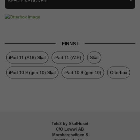
SPECIFIKATIONER
Artikelnummer
119303
Passar till
iPad 10.9 (gen 10), iPad 11 (A16)
Produkttyp
Skal
FINNS I
Egenskaper
Inbyggt skärmskydd, Pennhållare,
Stativfunktion, Stöttålig
iPad 11 (A16) Skal
iPad 11 (A16)
Skal
Färg
Blå
iPad 10.9 (gen 10) Skal
iPad 10.9 (gen 10)
Otterbox
Material
Gummi, Hårdplast (PC)
Varumärke
Otterbox
Tillverkarens art nr
77-000521
EAN
840434761791
Tele2 by SkalHuset
C/O Lowwi AB
Morabergsvägen 8