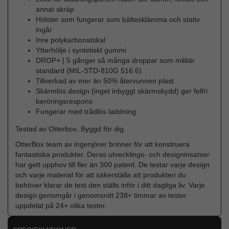
annat skräp
Hölster som fungerar som bältesklämma och stativ
ingår
Inre polykarbonatskal
Ytterhölje i syntetiskt gummi
DROP+ | 5 gånger så många droppar som militär
standard (MIL-STD-810G 516.6)
Tillverkad av mer än 50% återvunnen plast
Skärmlös design (inget inbyggt skärmskydd) ger felfri
beröringsrespons
Fungerar med trådlös laddning
Testad av Otterbox. Byggd för dig.
OtterBox team av ingenjörer brinner för att konstruera
fantastiska produkter. Deras utvecklings- och designinsatser
har gett upphov till fler än 300 patent. De testar varje design
och varje material för att säkerställa att produkten du
behöver klarar de test den ställs inför i ditt dagliga liv. Varje
design genomgår i genomsnitt 238+ timmar av tester
uppdelat på 24+ olika tester.