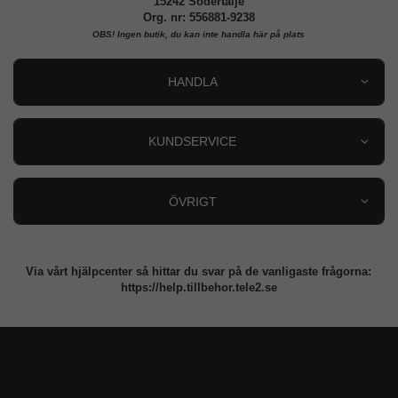
15242 Södertälje
Org. nr: 556881-9238
OBS!
Ingen butik, du kan inte handla här på plats
HANDLA
Outlet
Nyheter
KUNDSERVICE
Varumärken
Kundservice
Specialkategorier
90 dagars öppet köp
ÖVRIGT
Köpevillkor
Om oss
Retur
Om cookies
Via vårt hjälpcenter så hittar du svar på de vanligaste frågorna:
Integritetspolicy
https://help.tillbehor.tele2.se