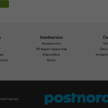
a
Kundservice
Öv
Kundservice
Om
r
90 dagars öppet köp
Om c
en
Köpevillkor
Integri
gorier
Retur