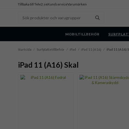
Tillbaka till Tele2.se
Kundservice
Varumärken
MOBILTILLBEHÖR
SURFPLAT
Startsida
/
Surfplattetillbehör
/
iPad
/
iPad 11 (A16)
/
iPad 11 (A16) S
iPad 11 (A16) Skal