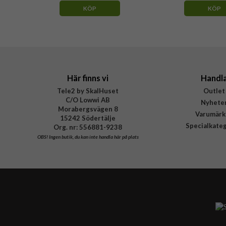
KÖP
KÖP
Här finns vi
Handl
Tele2 by SkalHuset
Outlet
C/O Lowwi AB
Nyhete
Morabergsvägen 8
Varumärk
15242 Södertälje
Specialkate
Org. nr: 556881-9238
OBS!
Ingen butik, du kan inte handla här på plats