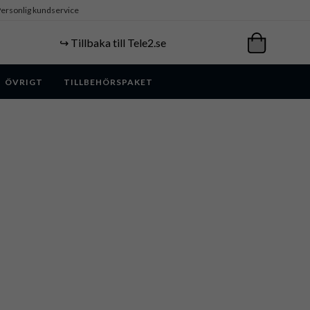
ersonlig kundservice
↪️ Tillbaka till Tele2.se
ÖVRIGT
TILLBEHÖRSPAKET