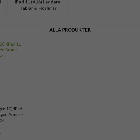
d
iPad 11 (A16) Laddare,
Kablar & Hörlurar
ALLA PRODUKTER
(gen 10)/iPad
ugged Armor -
ck
r