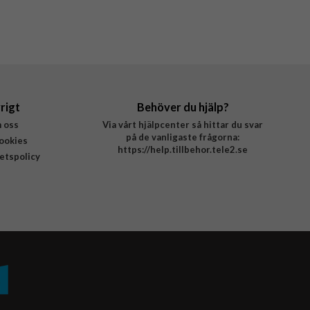
rigt
Behöver du hjälp?
 oss
Via vårt hjälpcenter så hittar du svar
på de vanligaste frågorna:
ookies
https://help.tillbehor.tele2.se
tetspolicy