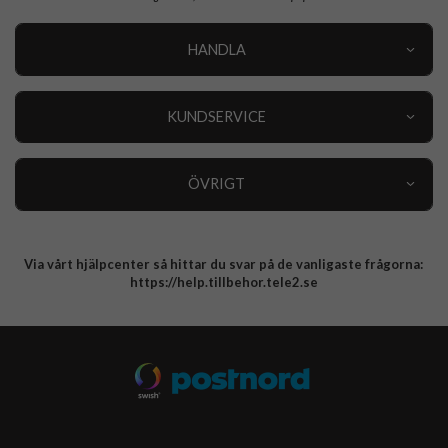
HANDLA
Outlet
Nyheter
KUNDSERVICE
Varumärken
Kundservice
Specialkategorier
90 dagars öppet köp
ÖVRIGT
Köpevillkor
Om oss
Retur
Om cookies
Via vårt hjälpcenter så hittar du svar på de vanligaste frågorna:
Integritetspolicy
https://help.tillbehor.tele2.se