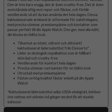
Den är inte bara snygg, den är även cruelty-free. Det är även
motståndskraftig mot repor och fläckar, och förblir
ventilerande så att du kan använda det hela dagen. Dessa
kaktusbaserade armband är utformade för subtil elegans,
med precisa sömmar, premiumspänne och kontakter som
passar perfekt till din Apple Watch. Den ger, med alla mått,
din klocka en tidlös look.
Tillverkat av etiskt, stilrent och slitstarkt
kaktusbaserat lädersubstitut från Desserto*
Läder av ekologisk nopalkaktus som är hållbart
skördad och cruelty-free
Ventilerande för komfort hela dagen
Precisa sömmar runt kanten för en tidlös look
Utrustad med premiumspänne
Fästen av hög kvalitet fäster enkelt på din Apple
Watch
*Kaktusbaserat lädersubstitut odlas USDA-ekologiskt, behöver
inte vattnas och skördas två gånger om året för att skydda
kaktusen