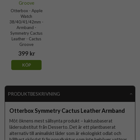
Otterbox - Apple
Watch
38/40/41/42mm -
Armband -
Symmetry Cactus
Leather - Cactus
Groove
399 kr
KÖP
PRODUKTBESKRIVNING
Otterbox Symmetry Cactus Leather Armband
Möt öknens mest sällsynta produkt – kaktusbaserat
lädersubstitut från Desserto. Det är ett plantbaserat
alternativ till animaliskt läder som är ekologiskt odlat och
hållbart skördat från nopalkaktus som inte behöver vattnas.