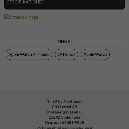
SPECIFIKATIONER
Artikelnummer
101473
Passar
Apple Watch 38mm, Apple Watch 40mm, Apple
till
Watch 41mm, Apple Watch 42mm
Produkttyp
Armband
FINNS I
Egenskaper
Slimmad
Apple Watch Armband
Otterbox
Apple Watch
Färg
Brun
Material
Konstläder, PU (Polyuretan)
Varumärke
Otterbox
Tillverkarens art nr
77-95606
EAN
840304763337
Tele2 by SkalHuset
C/O Lowwi AB
Morabergsvägen 8
15242 Södertälje
Org. nr: 556881-9238
OBS!
Ingen butik, du kan inte handla här på plats