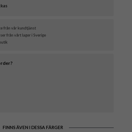
ckas
ce från vår kundtjänst
er från vårt lager i Sverige
butik
order?
FINNS ÄVEN I DESSA FÄRGER