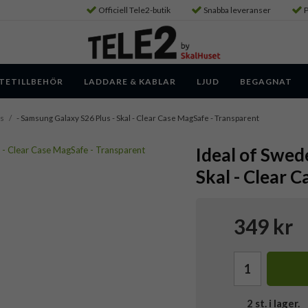
Officiell Tele2-butik
Snabba leveranser
P
TETILLBEHÖR
LADDARE & KABLAR
LJUD
BEGAGNAT
us
/
- Samsung Galaxy S26 Plus - Skal - Clear Case MagSafe - Transparent
Ideal of Swed
Skal - Clear 
349 kr
2
st. i lager.