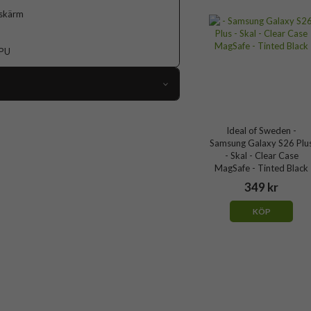
 skärm
TPU
116191
Ideal of Sweden -
Samsung Galaxy S26 Plus
Samsung Galaxy S26 Plu
Skal
- Skal - Clear Case
MagSafe - Tinted Black
MagSafe-kompatibel
349 kr
Genomskinlig
KÖP
Hårdplast (PC), Mjukplast (TPU)
Ideal of Sweden
IDCLCMS-S26E-471
7340225453186