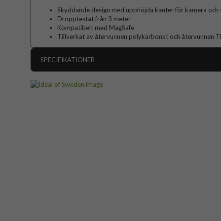
Skyddande design med upphöjda kanter för kamera och
Dropptestat från 3 meter
Kompatibelt med MagSafe
Tillverkat av återvunnen polykarbonat och återvunnen 
SPECIFIKATIONER
Artikelnummer
Passar till
Produkttyp
Egenskaper
Färg
Material
Varumärke
Tillverkarens art nr
EAN