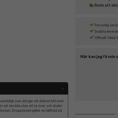
Redo att ski
Personlig servi
Snabba leverans
Officiell Tele2-
När kan jag få min 
samtidigt som det ger ett diskret lyft med
ör att skydda utan att ta över, och skalet
atorium. Dropptestet gäller en fallhöjd på