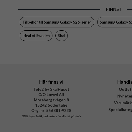
FINNS I
Tillbehör till Samsung Galaxy S26-serien
Samsung Galaxy S2
Ideal of Sweden
Skal
Här finns vi
Handl
Tele2 by SkalHuset
Outlet
C/O Lowwi AB
Nyhete
Morabergsvägen 8
Varumärk
15242 Södertälje
Specialkate
Org. nr: 556881-9238
OBS!
Ingen butik, du kan inte handla här på plats