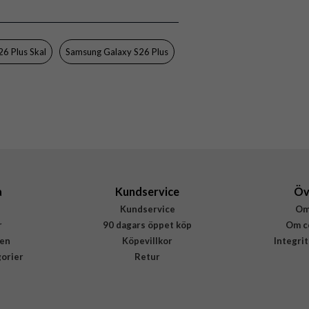
6 Plus Skal
Samsung Galaxy S26 Plus
a
Kundservice
Öv
Kundservice
Om
r
90 dagars öppet köp
Om c
en
Köpevillkor
Integri
gorier
Retur