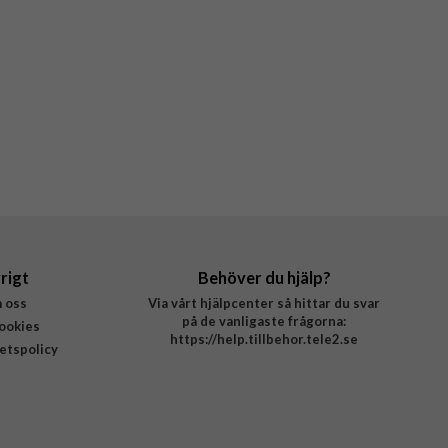
rigt
Behöver du hjälp?
 oss
Via vårt hjälpcenter så hittar du svar
på de vanligaste frågorna:
ookies
https://help.tillbehor.tele2.se
tetspolicy