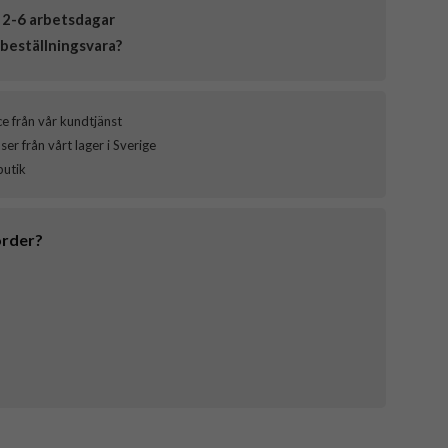
 2-6 arbetsdagar
beställningsvara?
ce från vår kundtjänst
er från vårt lager i Sverige
butik
order?