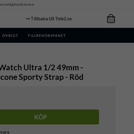
ersonlig kundservice
↪️ Tillbaka till Tele2.se
ÖVRIGT
TILLBEHÖRSPAKET
 Watch Ultra 1/2 49mm -
icone Sporty Strap - Röd
KÖP
svara