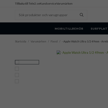
Tillbaka till Tele2.se
Kundservice
Varumärken
MOBILTILLBEHÖR
SURFPLAT
Startsida
/
Varumärken
/
Fixed
/
- Apple Watch Ultra 1/2 49mm - Armba