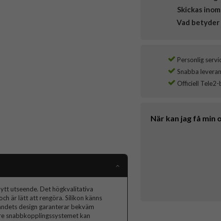
Skickas inom
Vad betyder 
Personlig servi
Snabba leverans
Officiell Tele2-
När kan jag få min 
nytt utseende. Det högkvalitativa
ch är lätt att rengöra. Silikon känns
bandets design garanterar bekväm
vare snabbkopplingssystemet kan