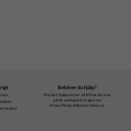
rigt
Behöver du hjälp?
 oss
Via vårt hjälpcenter så hittar du svar
på de vanligaste frågorna:
ookies
https://help.tillbehor.tele2.se
tetspolicy