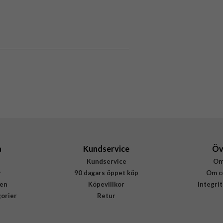
106722
Apple Watch Ultra 49mm
Armband
Vattentålig
Röd
Silikon
Fixed
FIXSST2-1029-RD
8591680161447
a
Kundservice
Öv
Kundservice
Om
r
90 dagars öppet köp
Om c
en
Köpevillkor
Integri
gorier
Retur