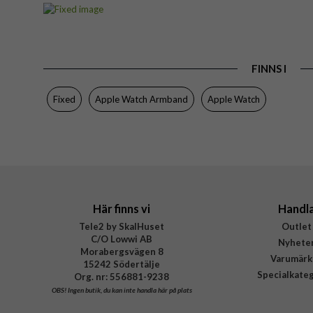
Artikelnummer
Passar till
Produkttyp
FINNS I
Egenskaper
Färg
Fixed
Apple Watch Armband
Apple Watch
Material
Varumärke
Tillverkarens art nr
EAN
Här finns vi
Handl
Tele2 by SkalHuset
Outlet
C/O Lowwi AB
Nyhete
Morabergsvägen 8
Varumärk
15242 Södertälje
Specialkate
Org. nr: 556881-9238
OBS!
Ingen butik, du kan inte handla här på plats