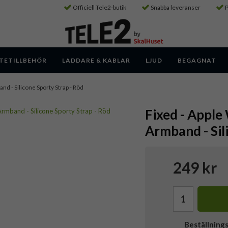
Officiell Tele2-butik
Snabba leveranser
P
TETILLBEHÖR
LADDARE & KABLAR
LJUD
BEGAGNAT
nd - Silicone Sporty Strap - Röd
Fixed - Apple
Armband - Sil
249 kr
Beställning