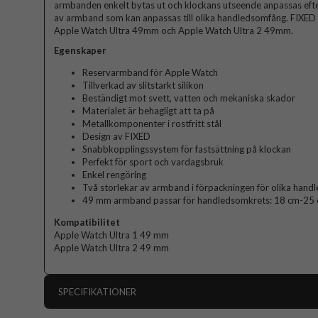
armbanden enkelt bytas ut och klockans utseende anpassas efter t
av armband som kan anpassas till olika handledsomfång. FIXED 
Apple Watch Ultra 49mm och Apple Watch Ultra 2 49mm.
Egenskaper
Reservarmband för Apple Watch
Tillverkad av slitstarkt silikon
Beständigt mot svett, vatten och mekaniska skador
Materialet är behagligt att ta på
Metallkomponenter i rostfritt stål
Design av FIXED
Snabbkopplingssystem för fastsättning på klockan
Perfekt för sport och vardagsbruk
Enkel rengöring
Två storlekar av armband i förpackningen för olika han
49 mm armband passar för handledsomkrets: 18 cm-25
Kompatibilitet
Apple Watch Ultra 1 49 mm
Apple Watch Ultra 2 49 mm
SPECIFIKATIONER