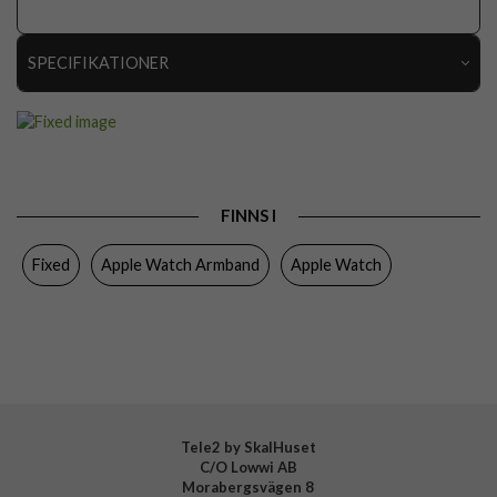
SPECIFIKATIONER
Artikelnummer
106723
Passar till
Apple Watch Ultra 49mm
Produkttyp
Armband
FINNS I
Egenskaper
Vattentålig
Fixed
Apple Watch Armband
Apple Watch
Färg
Vit
Material
Silikon
Varumärke
Fixed
Tillverkarens art nr
FIXSST2-1029-WH
EAN
8591680161454
Tele2 by SkalHuset
C/O Lowwi AB
Morabergsvägen 8