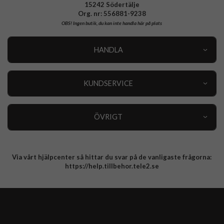
15242 Södertälje
Org. nr: 556881-9238
OBS!
Ingen butik, du kan inte handla här på plats
HANDLA
Outlet
Nyheter
KUNDSERVICE
Varumärken
Kundservice
Specialkategorier
90 dagars öppet köp
ÖVRIGT
Köpevillkor
Om oss
Retur
Om cookies
Via vårt hjälpcenter så hittar du svar på de vanligaste frågorna:
Integritetspolicy
https://help.tillbehor.tele2.se