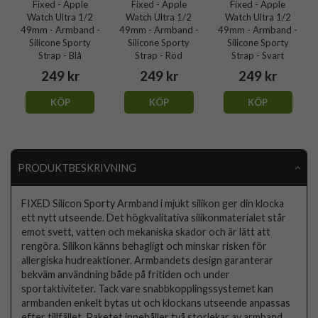
Fixed - Apple
Fixed - Apple
Fixed - Apple
Watch Ultra 1/2
Watch Ultra 1/2
Watch Ultra 1/2
49mm - Armband -
49mm - Armband -
49mm - Armband -
Silicone Sporty
Silicone Sporty
Silicone Sporty
Strap - Blå
Strap - Röd
Strap - Svart
249 kr
249 kr
249 kr
KÖP
KÖP
KÖP
PRODUKTBESKRIVNING
FIXED Silicon Sporty Armband i mjukt silikon ger din klocka
ett nytt utseende. Det högkvalitativa silikonmaterialet står
emot svett, vatten och mekaniska skador och är lätt att
rengöra. Silikon känns behagligt och minskar risken för
allergiska hudreaktioner. Armbandets design garanterar
bekväm användning både på fritiden och under
sportaktiviteter. Tack vare snabbkopplingssystemet kan
armbanden enkelt bytas ut och klockans utseende anpassas
efter tillfället. Paketet innehåller två storlekar av armband