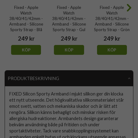
Fixed - Apple
Fixed - Apple
Fixed - Apple
Watch
Watch
Watch
38/40/41/42mm -
38/40/41/42mm -
38/40/41/42mm -
Armband - Silicone
Armband - Silicone
Armband - Silicone
Sporty Strap - Blå
Sporty Strap - Gul
Sporty Strap - Grön
249 kr
249 kr
249 kr
KÖP
KÖP
KÖP
PRODUKTBESKRIVNING
FIXED Silicon Sporty Armband i mjukt silikon ger din klocka
ett nytt utseende. Det högkvalitativa silikonmaterialet står
emot svett, vatten och mekaniska skador och är lätt att
rengöra. Silikon känns behagligt och minskar risken för
allergiska hudreaktioner. Armbandets design garanterar
bekväm användning både på fritiden och under
sportaktiviteter. Tack vare snabbkopplingssystemet kan
armbanden enkelt bytas ut och klockans utseende anpassas