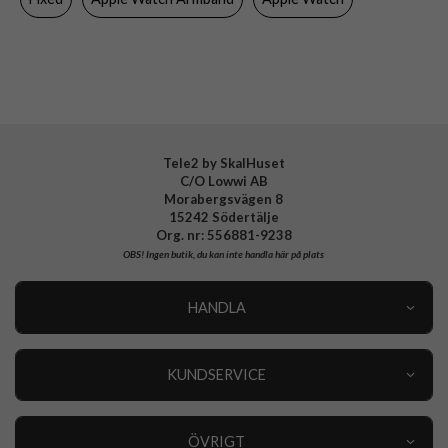
Färg
Svart
Material
Silikon
Varumärke
Fixed
Tillverkarens art nr
FIXSST2-436-BK
EAN
8591680161379
Tele2 by SkalHuset
C/O Lowwi AB
Morabergsvägen 8
15242 Södertälje
Org. nr: 556881-9238
OBS!
Ingen butik, du kan inte handla här på plats
HANDLA
Outlet
Nyheter
KUNDSERVICE
Varumärken
Kundservice
Specialkategorier
90 dagars öppet köp
ÖVRIGT