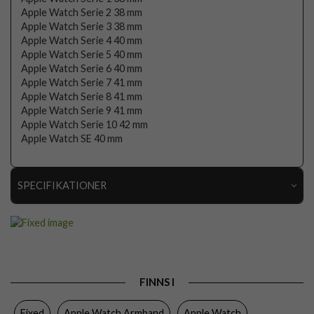
Apple Watch Serie 2 38 mm
Apple Watch Serie 3 38 mm
Apple Watch Serie 4 40 mm
Apple Watch Serie 5 40 mm
Apple Watch Serie 6 40 mm
Apple Watch Serie 7 41 mm
Apple Watch Serie 8 41 mm
Apple Watch Serie 9 41 mm
Apple Watch Serie 10 42 mm
Apple Watch SE 40 mm
SPECIFIKATIONER
Artikelnummer
106715
Passar
Apple Watch 38mm, Apple Watch 40mm, Apple
till
Watch 41mm, Apple Watch 42mm
Produkttyp
Armband
FINNS I
Egenskaper
Vattentålig
Fixed
Apple Watch Armband
Apple Watch