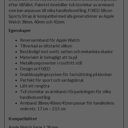
efter tillfället. Paketet innehåller två storlekar av armband
som kan anpassas till olika handledsomfång. FIXED Silicon
Sporty Strap är kompatibel med alla generationer av Apple
Watch 38mm, 40mm och 41mm.
Egenskaper
Reservarmband för Apple Watch
Tillverkad av slitstarkt silikon
Beständigt mot svett, vatten och mekaniska skador
Materialet är behagligt att ta på
Metallkomponenter i rostfritt stål
Design av FIXED
Snabbkopplingssystem för fastsättning på klockan
Perfekt för sport och vardagsbruk
Lätt att rengöra
Två storlekar av armband i förpackningen för olika
handledsomfång
Armband 38mm/40mm/41mm passar för handledens
omkrets: 17 cm – 23,5 cm
Kompatibilitet
Apple Watch Serie 1 38 mm