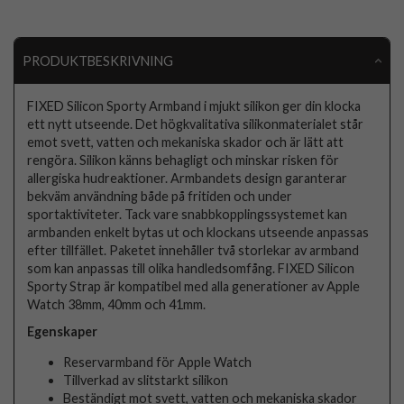
PRODUKTBESKRIVNING
FIXED Silicon Sporty Armband i mjukt silikon ger din klocka
ett nytt utseende. Det högkvalitativa silikonmaterialet står
emot svett, vatten och mekaniska skador och är lätt att
rengöra. Silikon känns behagligt och minskar risken för
allergiska hudreaktioner. Armbandets design garanterar
bekväm användning både på fritiden och under
sportaktiviteter. Tack vare snabbkopplingssystemet kan
armbanden enkelt bytas ut och klockans utseende anpassas
efter tillfället. Paketet innehåller två storlekar av armband
som kan anpassas till olika handledsomfång. FIXED Silicon
Sporty Strap är kompatibel med alla generationer av Apple
Watch 38mm, 40mm och 41mm.
Egenskaper
Reservarmband för Apple Watch
Tillverkad av slitstarkt silikon
Beständigt mot svett, vatten och mekaniska skador