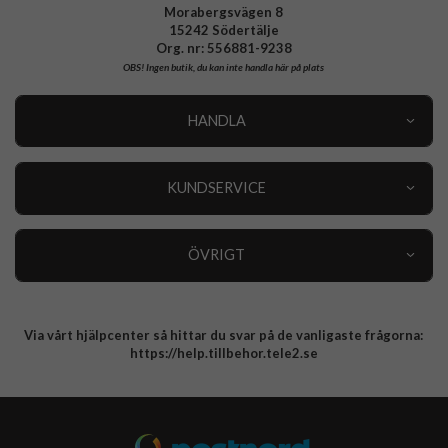
Morabergsvägen 8
15242 Södertälje
Org. nr: 556881-9238
OBS!
Ingen butik, du kan inte handla här på plats
HANDLA
Outlet
Nyheter
KUNDSERVICE
Varumärken
Kundservice
Specialkategorier
90 dagars öppet köp
ÖVRIGT
Köpevillkor
Om oss
Retur
Om cookies
Via vårt hjälpcenter så hittar du svar på de vanligaste frågorna:
Integritetspolicy
https://help.tillbehor.tele2.se