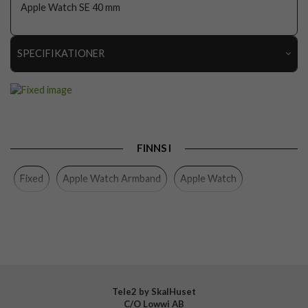
Apple Watch SE 40 mm
SPECIFIKATIONER
Artikelnummer
106716
Passar
Apple Watch 38mm, Apple Watch 40mm, Apple
till
Watch 41mm, Apple Watch 42mm
Produkttyp
Armband
FINNS I
Egenskaper
Vattentålig
Fixed
Apple Watch Armband
Apple Watch
Färg
Blå
Material
Silikon
Varumärke
Fixed
Tillverkarens art nr
FIXSST2-436-BL
EAN
8591680161386
Tele2 by SkalHuset
C/O Lowwi AB