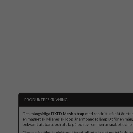
PRODUKTBESKRIVNING
Den mångsidiga
FIXED Mesh strap
med rostfritt stålnät är ett 
en magnetisk Milanesisk loop är armbandet lämpligt för en mäng
bekvämt att bära, och att ta på och av remmen är snabbt och en
Färgen på stålet är elektropläterad, vilket gör det motståndskr