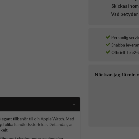
Skickas inom
Vad betyder 
Personlig servi
Snabba leverans
Officiell Tele2-
När kan jag få min 
elegant tillbehör till din Apple Watch. Med
d olika handledsstorlekar. Det andas, är
kelt.
aftigt mot skador under användning.