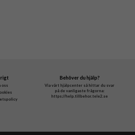
rigt
Behöver du hjälp?
 oss
Via vårt hjälpcenter så hittar du svar
på de vanligaste frågorna:
ookies
https://help.tillbehor.tele2.se
tetspolicy