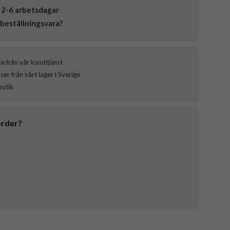
 2-6 arbetsdagar
beställningsvara?
ce från vår kundtjänst
er från vårt lager i Sverige
butik
order?