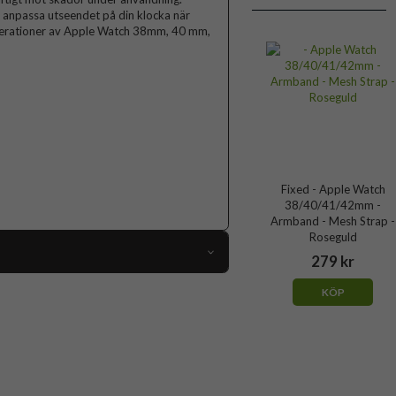
n anpassa utseendet på din klocka när
nerationer av Apple Watch 38mm, 40 mm,
Fixed - Apple Watch
38/40/41/42mm -
Armband - Mesh Strap -
Roseguld
279 kr
96503
KÖP
 Apple Watch 41mm, Apple Watch 42mm
Armband
Magnetstängning