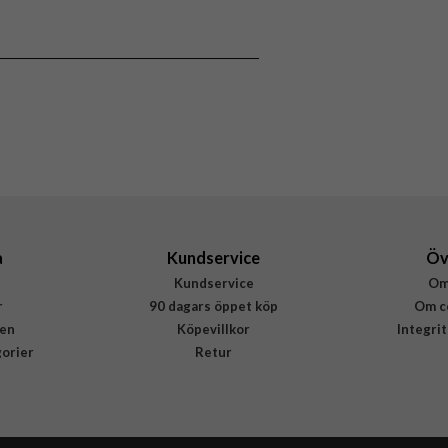
Svart
Rostfritt stål
Fixed
FIXMEST-436-BK
8591680133451
a
Kundservice
Öv
Kundservice
Om
r
90 dagars öppet köp
Om c
en
Köpevillkor
Integri
gorier
Retur