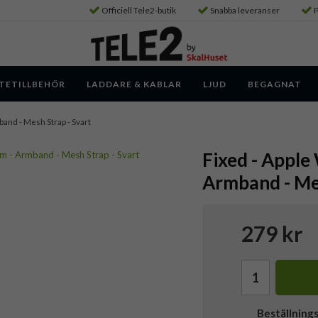
Officiell Tele2-butik
Snabba leveranser
P
TETILLBEHÖR
LADDARE & KABLAR
LJUD
BEGAGNAT
and - Mesh Strap - Svart
Fixed - Appl
Armband - Mes
279 kr
Beställning