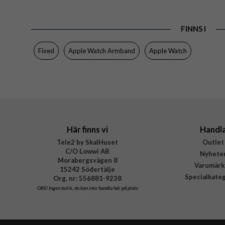
Färg
Material
FINNS I
Varumärke
Tillverkarens art nr
Fixed
Apple Watch Armband
Apple Watch
EAN
Här finns vi
Handl
Tele2 by SkalHuset
Outlet
C/O Lowwi AB
Nyhete
Morabergsvägen 8
Varumärk
15242 Södertälje
Specialkate
Org. nr: 556881-9238
OBS!
Ingen butik, du kan inte handla här på plats