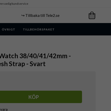
ersonlig kundservice
↪️ Tillbaka till Tele2.se
ÖVRIGT
TILLBEHÖRSPAKET
e Watch 38/40/41/42mm -
h Strap - Svart
KÖP
svara