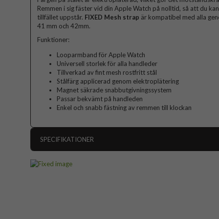
Remmen i sig fäster vid din Apple Watch på nolltid, så att du ka
tillfället uppstår.
FIXED Mesh strap
är kompatibel med alla ge
41 mm och 42mm.
Funktioner:
Looparmband för Apple Watch
Universell storlek för alla handleder
Tillverkad av fint mesh rostfritt stål
Stålfärg applicerad genom elektroplätering
Magnet säkrade snabbutgivningssystem
Passar bekvämt på handleden
Enkel och snabb fästning av remmen till klockan
SPECIFIKATIONER
Artikelnummer
Passar till
Apple Watch 38mm, Apple Watch 40mm,
Produkttyp
Egenskaper