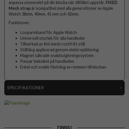
anpassa utseendet på din klocka när tillfället uppstår.
FIXED
Mesh strap
är kompatibel med alla generationer av Apple
Watch 38mm, 40mm, 41 mm och 42mm.
Funktioner:
Looparmband för Apple Watch
Universell storlek för alla handleder
Tillverkad av fint mesh rostfritt stål
Stålfärg applicerad genom elektroplätering
Magnet säkrade snabbutgivningssystem
Passar bekvämt på handleden
Enkel och snabb fästning av remmen till klockan
SPECIFIKATIONER
Artikelnummer
96504
Passar
Apple Watch 38mm, Apple Watch 40mm, Apple
till
Watch 41mm, Apple Watch 42mm
Produkttyp
Armband
FINNS I