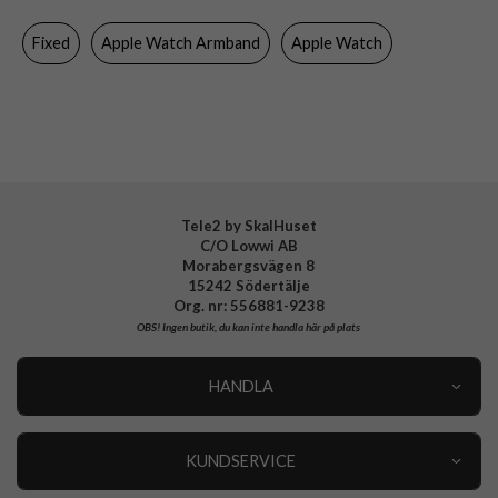
Egenskaper
Magnetstängning
Fixed
Apple Watch Armband
Apple Watch
Färg
Roseguld
Material
Rostfritt stål
Varumärke
Fixed
Tillverkarens art nr
FIXMEST-436-RG
EAN
8591680133475
Tele2 by SkalHuset
C/O Lowwi AB
Morabergsvägen 8
15242 Södertälje
Org. nr: 556881-9238
OBS!
Ingen butik, du kan inte handla här på plats
HANDLA
Outlet
Nyheter
KUNDSERVICE
Varumärken