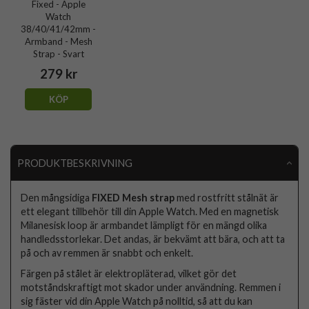
Fixed - Apple
Watch
38/40/41/42mm -
Armband - Mesh
Strap - Svart
279 kr
KÖP
PRODUKTBESKRIVNING
Den mångsidiga
FIXED Mesh strap
med rostfritt stålnät är
ett elegant tillbehör till din Apple Watch. Med en magnetisk
Milanesisk loop är armbandet lämpligt för en mängd olika
handledsstorlekar. Det andas, är bekvämt att bära, och att ta
på och av remmen är snabbt och enkelt.
Färgen på stålet är elektropläterad, vilket gör det
motståndskraftigt mot skador under användning. Remmen i
sig fäster vid din Apple Watch på nolltid, så att du kan