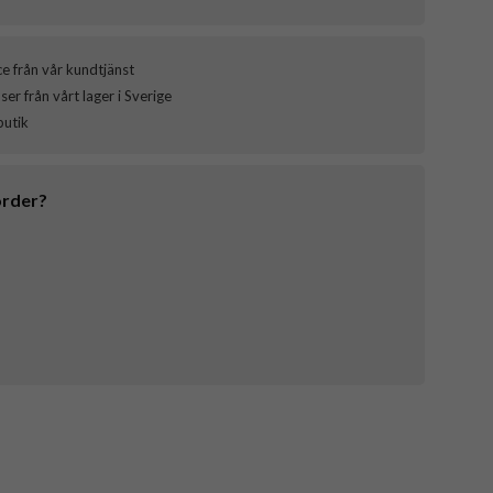
ce från vår kundtjänst
er från vårt lager i Sverige
butik
order?