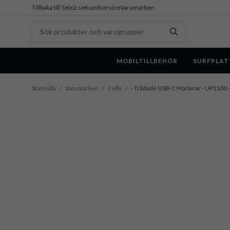
Tillbaka till Tele2.se
Kundservice
Varumärken
MOBILTILLBEHÖR
SURFPLAT
Startsida
/
Varumärken
/
Celly
/
- Trådade USB-C Hörlurar - UP1100 -