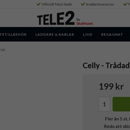
Officiell Tele2-butik
Snabba leveranser
P
TETILLBEHÖR
LADDARE & KABLAR
LJUD
BEGAGNAT
 Vit
Celly - Tråda
199 kr
Fler än 5 st. 
Redo att ski