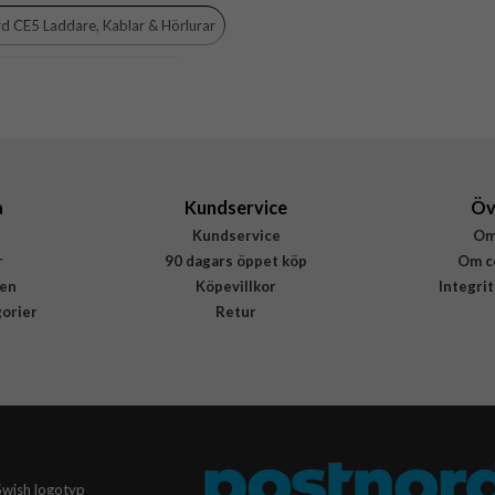
d CE5 Laddare, Kablar & Hörlurar
8021735200895
 Laddare, Kablar & Hörlurar
alaxy A37 Laddare, Kablar & Hörlurar
5R Laddare, Kablar & Hörlurar
a
Kundservice
Öv
Kundservice
Om
r
90 dagars öppet köp
Om c
en
Köpevillkor
Integri
gorier
Retur