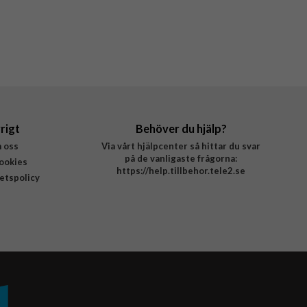
rigt
Behöver du hjälp?
 oss
Via vårt hjälpcenter så hittar du svar
på de vanligaste frågorna:
ookies
https://help.tillbehor.tele2.se
tetspolicy