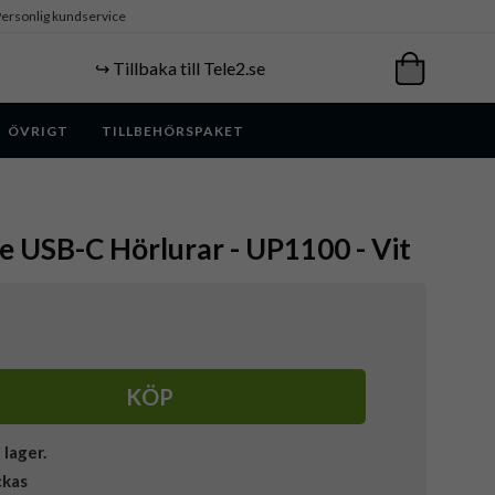
ersonlig kundservice
↪️ Tillbaka till Tele2.se
ÖVRIGT
TILLBEHÖRSPAKET
de USB-C Hörlurar - UP1100 - Vit
KÖP
i lager.
ckas