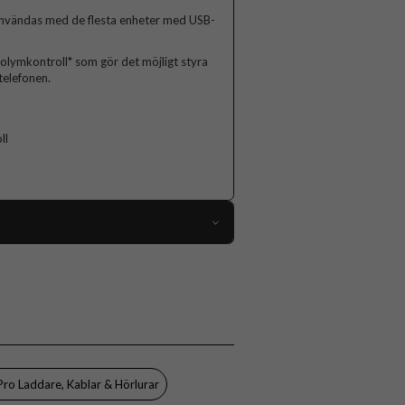
användas med de flesta enheter med USB-
olymkontroll* som gör det möjligt styra
telefonen.
ll
105298
Hörlurar
Trådad
Vit
Celly
Pro Laddare, Kablar & Hörlurar
UP1100TYPECWH