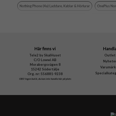
Nothing Phone (4a) Laddare, Kablar & Hörlurar
OnePlus Nor
EAN
OnePlus Nord 5 Laddare, Kablar & Hörlurar
Nothing Phone 3
Samsung Galaxy A57 Laddare, Kablar & Hörlurar
Samsung G
Samsung Galaxy A27 Laddare, Kablar & Hörlurar
OnePlus 1
Här finns vi
Handl
Tele2 by SkalHuset
Outlet
C/O Lowwi AB
Nyhete
Morabergsvägen 8
Varumärk
15242 Södertälje
Specialkate
Org. nr: 556881-9238
OBS!
Ingen butik, du kan inte handla här på plats