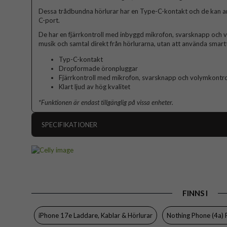
Dessa trådbundna hörlurar har en Type-C-kontakt och de kan 
C-port.
De har en fjärrkontroll med inbyggd mikrofon, svarsknapp och v
musik och samtal direkt från hörlurarna, utan att använda smart
Typ-C-kontakt
Dropformade öronpluggar
Fjärrkontroll med mikrofon, svarsknapp och volymkontro
Klart ljud av hög kvalitet
*Funktionen är endast tillgänglig på vissa enheter.
SPECIFIKATIONER
Artikelnummer
Produkttyp
Egenskaper
FINNS I
Färg
Varumärke
iPhone 17e Laddare, Kablar & Hörlurar
Nothing Phone (4a) 
Tillverkarens art nr