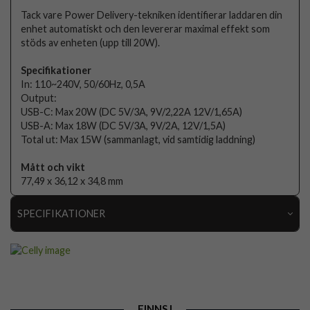
Tack vare Power Delivery-tekniken identifierar laddaren din
enhet automatiskt och den levererar maximal effekt som
stöds av enheten (upp till 20W).
Specifikationer
In: 110~240V, 50/60Hz, 0,5A
Output:
USB-C: Max 20W (DC 5V/3A, 9V/2,22A 12V/1,65A)
USB-A: Max 18W (DC 5V/3A, 9V/2A, 12V/1,5A)
Total ut: Max 15W (sammanlagt, vid samtidig laddning)
Mått och vikt
77,49 x 36,12 x 34,8 mm
SPECIFIKATIONER
Artikelnummer
103838
Produkttyp
Laddare
Färg
Vit
FINNS I