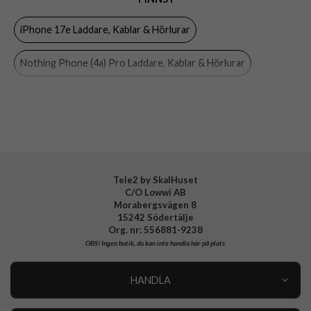
Varumärke
Celly
iPhone 17e Laddare, Kablar & Hörlurar
Tillverkarens art nr
TC2USBUSBC20WWH
EAN
8021735192251
Nothing Phone (4a) Pro Laddare, Kablar & Hörlurar
Nothing Phone (4a) Laddare, Kablar & Hörlurar
OnePlus Nord CE5 Laddare, Kablar & Hörlurar
OnePlus Nord 5 Laddare, Kablar & Hörlurar
Tele2 by SkalHuset
C/O Lowwi AB
Nothing Phone 3 Laddare, Kablar & Hörlurar
Morabergsvägen 8
15242 Södertälje
Samsung Galaxy A57 Laddare, Kablar & Hörlurar
Org. nr: 556881-9238
OBS!
Ingen butik, du kan inte handla här på plats
Samsung Galaxy A37 Laddare, Kablar & Hörlurar
HANDLA
Samsung Galaxy A27 Laddare, Kablar & Hörlurar
Outlet