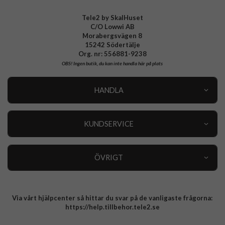
OnePlus Nord 5 Laddare, Kablar & Hörlurar
Tele2 by SkalHuset
C/O Lowwi AB
Nothing Phone 3 Laddare, Kablar & Hörlurar
Morabergsvägen 8
15242 Södertälje
Samsung Galaxy A57 Laddare, Kablar & Hörlurar
Org. nr: 556881-9238
OBS!
Ingen butik, du kan inte handla här på plats
Samsung Galaxy A37 Laddare, Kablar & Hörlurar
HANDLA
Samsung Galaxy A27 Laddare, Kablar & Hörlurar
Outlet
Nyheter
KUNDSERVICE
OnePlus 15R Laddare, Kablar & Hörlurar
Varumärken
Kundservice
Specialkategorier
90 dagars öppet köp
ÖVRIGT
Köpevillkor
Om oss
Retur
Om cookies
Via vårt hjälpcenter så hittar du svar på de vanligaste frågorna:
Integritetspolicy
https://help.tillbehor.tele2.se