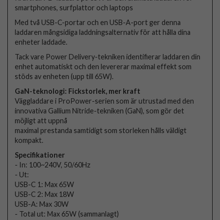
smartphones, surfplattor och laptops
Med två USB-C-portar och en USB-A-port ger denna
laddaren mångsidiga laddningsalternativ för att hålla dina
enheter laddade.
Tack vare Power Delivery-tekniken identifierar laddaren din
enhet automatiskt och den levererar maximal effekt som
stöds av enheten (upp till 65W).
GaN-teknologi: Fickstorlek, mer kraft
Väggladdare i ProPower-serien som är utrustad med den
innovativa Gallium Nitride-tekniken (GaN), som gör det
möjligt att uppnå
maximal prestanda samtidigt som storleken hålls väldigt
kompakt.
Specifikationer
- In: 100~240V, 50/60Hz
- Ut:
USB-C 1: Max 65W
USB-C 2: Max 18W
USB-A: Max 30W
- Total ut: Max 65W (sammanlagt)