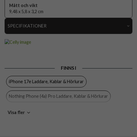
Mått och vikt
9,48 x 5,8 x 3,2 cm
SPECIFIKATIONER
Artikelnummer
103839
Produkttyp
Laddare
Färg
Vit
FINNS I
Varumärke
Celly
iPhone 17e Laddare, Kablar & Hörlurar
Tillverkarens art nr
TC3GAN65WEVOWH
EAN
8021735202301
Nothing Phone (4a) Pro Laddare, Kablar & Hörlurar
Nothing Phone (4a) Laddare, Kablar & Hörlurar
Visa fler
OnePlus Nord CE5 Laddare, Kablar & Hörlurar