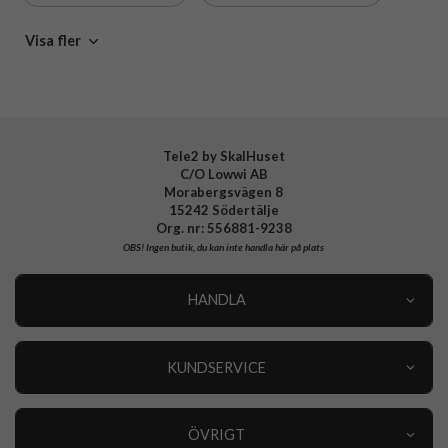
EAN
8021735207832
USB-C till USB-C Kablar
Kablar
Laddare & Kablar
Visa fler
Tele2 by SkalHuset
C/O Lowwi AB
Morabergsvägen 8
15242 Södertälje
Org. nr: 556881-9238
OBS!
Ingen butik, du kan inte handla här på plats
HANDLA
Outlet
Nyheter
KUNDSERVICE
Varumärken
Kundservice
Specialkategorier
90 dagars öppet köp
ÖVRIGT