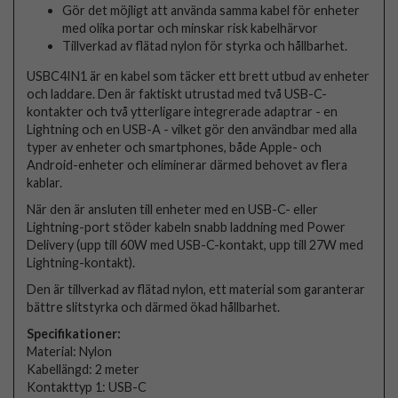
Gör det möjligt att använda samma kabel för enheter
med olika portar och minskar risk kabelhärvor
Tillverkad av flätad nylon för styrka och hållbarhet.
USBC4IN1 är en kabel som täcker ett brett utbud av enheter
och laddare. Den är faktiskt utrustad med två USB-C-
kontakter och två ytterligare integrerade adaptrar - en
Lightning och en USB-A - vilket gör den användbar med alla
typer av enheter och smartphones, både Apple- och
Android-enheter och eliminerar därmed behovet av flera
kablar.
När den är ansluten till enheter med en USB-C- eller
Lightning-port stöder kabeln snabb laddning med Power
Delivery (upp till 60W med USB-C-kontakt, upp till 27W med
Lightning-kontakt).
Den är tillverkad av flätad nylon, ett material som garanterar
bättre slitstyrka och därmed ökad hållbarhet.
Specifikationer:
Material: Nylon
Kabellängd: 2 meter
Kontakttyp 1: USB-C