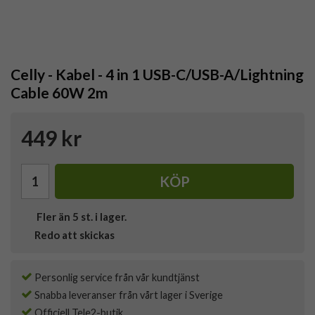
Celly - Kabel - 4 in 1 USB-C/USB-A/Lightning
Cable 60W 2m
449 kr
KÖP
Fler än 5 st. i lager.
Redo att skickas
Personlig service från vår kundtjänst
Snabba leveranser från vårt lager i Sverige
Officiell Tele2-butik