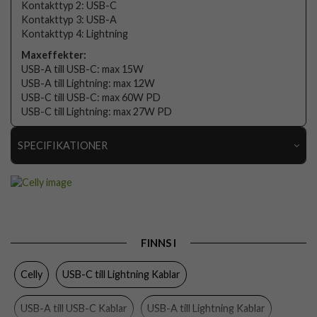
Kontakttyp 2: USB-C
Kontakttyp 3: USB-A
Kontakttyp 4: Lightning
Maxeffekter:
USB-A till USB-C: max 15W
USB-A till Lightning: max 12W
USB-C till USB-C: max 60W PD
USB-C till Lightning: max 27W PD
SPECIFIKATIONER
Artikelnummer
100350
Produkttyp
Kabel
Egenskaper
Trådad
FINNS I
Färg
Svart
Celly
USB-C till Lightning Kablar
Varumärke
Celly
Tillverkarens art nr
USBC4IN1BK
USB-A till USB-C Kablar
USB-A till Lightning Kablar