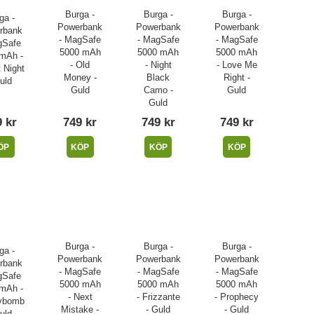
Burga -
Burga -
Burga -
ga -
Powerbank
Powerbank
Powerbank
rbank
- MagSafe
- MagSafe
- MagSafe
gSafe
5000 mAh
5000 mAh
5000 mAh
mAh -
- Old
- Night
- Love Me
 Night
Money -
Black
Right -
uld
Guld
Camo -
Guld
Guld
 kr
749 kr
749 kr
749 kr
ÖP
KÖP
KÖP
KÖP
Burga -
Burga -
Burga -
ga -
Powerbank
Powerbank
Powerbank
rbank
- MagSafe
- MagSafe
- MagSafe
gSafe
5000 mAh
5000 mAh
5000 mAh
mAh -
- Next
- Frizzante
- Prophecy
ybomb
Mistake -
- Guld
- Guld
uld