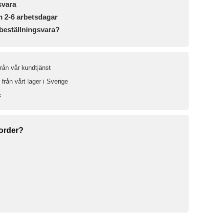
svara
m 2-6 arbetsdagar
beställningsvara?
från vår kundtjänst
från vårt lager i Sverige
k
 order?