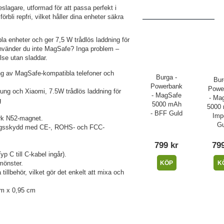
lagare, utformad för att passa perfekt i
rbli repfri, vilket håller dina enheter säkra
 enheter och ger 7,5 W trådlös laddning för
nvänder du inte MagSafe? Inga problem –
se utan sladdar.
ng av MagSafe-kompatibla telefoner och
Burga -
Bur
Powerbank
Powe
ng och Xiaomi, 7.5W trådlös laddning för
- MagSafe
- Ma
g
5000 mAh
5000 
- BFF Guld
Impe
ark N52-magnet.
Gu
ningsskydd med CE-, ROHS- och FCC-
799 kr
799
C till C-kabel ingår).
KÖP
K
 mönster.
llbehör, vilket gör det enkelt att mixa och
cm x 0,95 cm