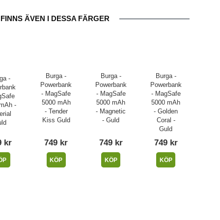
FINNS ÄVEN I DESSA FÄRGER
Burga -
Burga -
Burga -
ga -
Powerbank
Powerbank
Powerbank
rbank
- MagSafe
- MagSafe
- MagSafe
gSafe
5000 mAh
5000 mAh
5000 mAh
mAh -
- Tender
- Magnetic
- Golden
rial
Kiss Guld
- Guld
Coral -
ld
Guld
 kr
749 kr
749 kr
749 kr
ÖP
KÖP
KÖP
KÖP