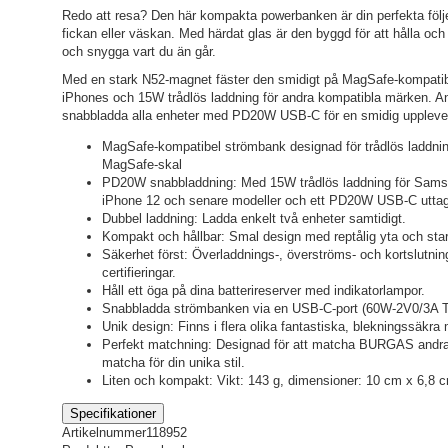
Redo att resa? Den här kompakta powerbanken är din perfekta följes
fickan eller väskan. Med härdat glas är den byggd för att hålla och fö
och snygga vart du än går.
Med en stark N52-magnet fäster den smidigt på MagSafe-kompatibla
iPhones och 15W trådlös laddning för andra kompatibla märken. A
snabbladda alla enheter med PD20W USB-C för en smidig upplevel
MagSafe-kompatibel strömbank designad för trådlös laddni
MagSafe-skal
PD20W snabbladdning: Med 15W trådlös laddning för Samsu
iPhone 12 och senare modeller och ett PD20W USB-C utta
Dubbel laddning: Ladda enkelt två enheter samtidigt.
Kompakt och hållbar: Smal design med reptålig yta och st
Säkerhet först: Överladdnings-, överströms- och kortslut
certifieringar.
Håll ett öga på dina batterireserver med indikatorlampor.
Snabbladda strömbanken via en USB-C-port (60W-2V0/3A Typ 
Unik design: Finns i flera olika fantastiska, blekningssäkra
Perfekt matchning: Designad för att matcha BURGAS andra ti
matcha för din unika stil.
Liten och kompakt: Vikt: 143 g, dimensioner: 10 cm x 6,8 
Specifikationer
Artikelnummer
118952