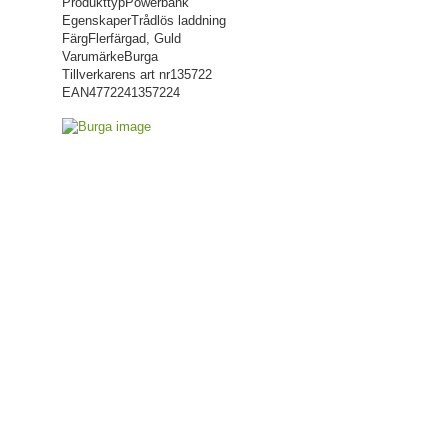
Produkttyp
Powerbank
Egenskaper
Trådlös laddning
Färg
Flerfärgad, Guld
Varumärke
Burga
Tillverkarens art nr
135722
EAN
4772241357224