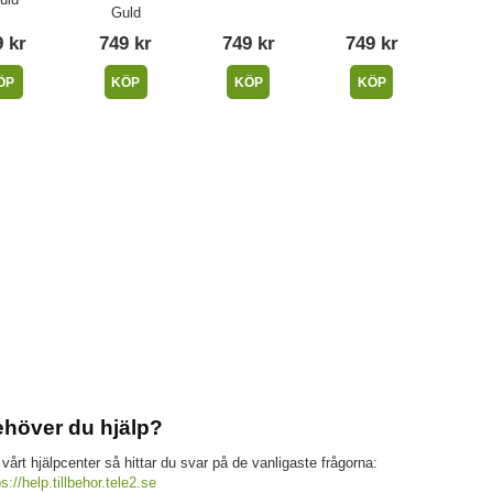
Guld
 kr
749 kr
749 kr
749 kr
ÖP
KÖP
KÖP
KÖP
höver du hjälp?
 vårt hjälpcenter så hittar du svar på de vanligaste frågorna:
ps://help.tillbehor.tele2.se