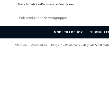
Tillbaka till Tele2.se
Kundservice
Varumärken
MOBILTILLBEHÖR
SURFPLAT
Startsida
/
Varumärken
/
Burga
/
- Powerbank - MagSafe 5000 mAh 