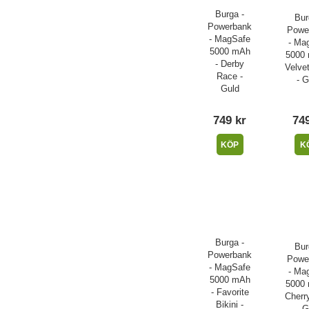
Burga -
Bur
Powerbank
Powe
- MagSafe
- Ma
5000 mAh
5000 
- Derby
Velvet
Race -
- G
Guld
749 kr
749
KÖP
K
Burga -
Bur
Powerbank
Powe
- MagSafe
- Ma
5000 mAh
5000 
- Favorite
Cherr
Bikini -
- G