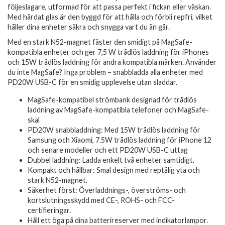
följeslagare, utformad för att passa perfekt i fickan eller väskan.
Med härdat glas är den byggd för att hålla och förbli repfri, vilket
håller dina enheter säkra och snygga vart du än går.
Med en stark N52-magnet fäster den smidigt på MagSafe-
kompatibla enheter och ger 7,5 W trådlös laddning för iPhones
och 15W trådlös laddning för andra kompatibla märken. Använder
du inte MagSafe? Inga problem – snabbladda alla enheter med
PD20W USB-C för en smidig upplevelse utan sladdar.
MagSafe-kompatibel strömbank designad för trådlös
laddning av MagSafe-kompatibla telefoner och MagSafe-
skal
PD20W snabbladdning: Med 15W trådlös laddning för
Samsung och Xiaomi, 7.5W trådlös laddning för iPhone 12
och senare modeller och ett PD20W USB-C uttag
Dubbel laddning: Ladda enkelt två enheter samtidigt.
Kompakt och hållbar: Smal design med reptålig yta och
stark N52-magnet.
Säkerhet först: Överladdnings-, överströms- och
kortslutningsskydd med CE-, ROHS- och FCC-
certifieringar.
Håll ett öga på dina batterireserver med indikatorlampor.