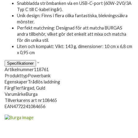
Snabbladda strömbanken via en USB-C-port (60W-2V0/3A
Typ C till C-kabel ingår).
Unik design: Finns i flera olika fantastiska, blekningssäkra
mönster.
Perfekt matchning: Designad för att matcha BURGAS
andra tillbehör, vilket gör det enkelt att mixa och matcha
för din unika stil.
Liten och kompakt: Vikt: 143 g, dimensioner: 10 cm x 6,8 cm
x 0,95 cm
Specifikationer
Artikelnummer
118761
Produkttyp
Powerbank
Egenskaper
Trådlös laddning
Färg
Flerfärgad, Guld
Varumärke
Burga
Tillverkarens art nr
108465
EAN
4772241084656