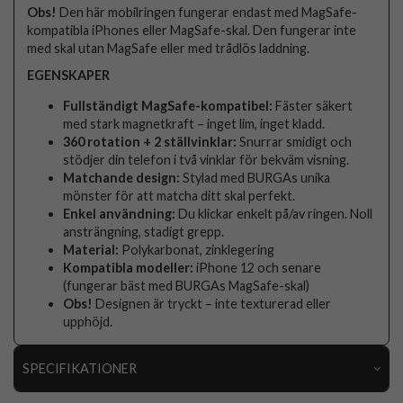
Obs!
Den här mobilringen fungerar endast med MagSafe-
kompatibla iPhones eller MagSafe-skal. Den fungerar inte
med skal utan MagSafe eller med trådlös laddning.
EGENSKAPER
Fullständigt MagSafe-kompatibel:
Fäster säkert
med stark magnetkraft – inget lim, inget kladd.
360 rotation + 2 ställvinklar:
Snurrar smidigt och
stödjer din telefon i två vinklar för bekväm visning.
Matchande design:
Stylad med BURGAs unika
mönster för att matcha ditt skal perfekt.
Enkel användning:
Du klickar enkelt på/av ringen. Noll
ansträngning, stadigt grepp.
Material:
Polykarbonat, zinklegering
Kompatibla modeller:
iPhone 12 och senare
(fungerar bäst med BURGAs MagSafe-skal)
Obs!
Designen är tryckt – inte texturerad eller
upphöjd.
SPECIFIKATIONER