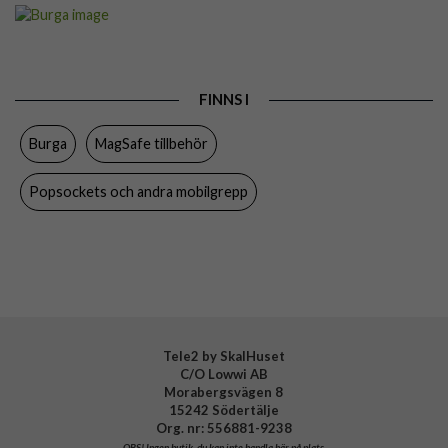
Artikelnummer
119111
Produkttyp
Hållare
Färg
Flerfärgad, Guld
FINNS I
Varumärke
Burga
Burga
MagSafe tillbehör
Tillverkarens art nr
153461
EAN
4772241534618
Popsockets och andra mobilgrepp
Tele2 by SkalHuset
C/O Lowwi AB
Morabergsvägen 8
15242 Södertälje
Org. nr: 556881-9238
OBS!
Ingen butik, du kan inte handla här på plats