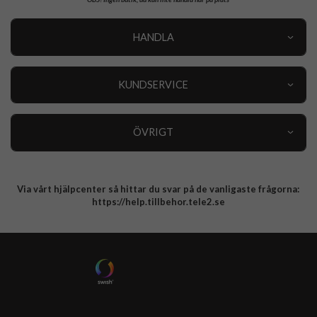
HANDLA
Outlet
Nyheter
KUNDSERVICE
Varumärken
Kundservice
Specialkategorier
90 dagars öppet köp
ÖVRIGT
Köpevillkor
Om oss
Retur
Om cookies
Via vårt hjälpcenter så hittar du svar på de vanligaste frågorna:
Integritetspolicy
https://help.tillbehor.tele2.se