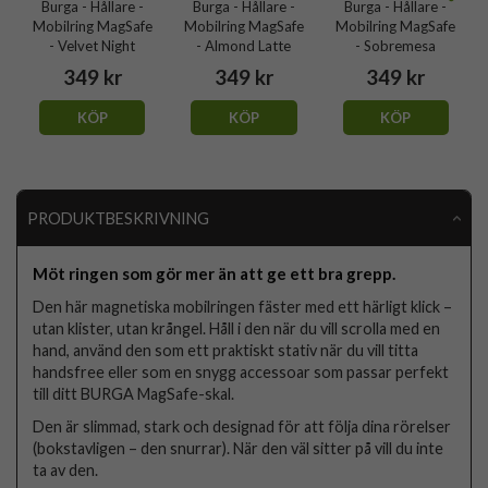
Burga - Hållare -
Burga - Hållare -
Burga - Hållare -
Mobilring MagSafe
Mobilring MagSafe
Mobilring MagSafe
- Velvet Night
- Almond Latte
- Sobremesa
349 kr
349 kr
349 kr
KÖP
KÖP
KÖP
PRODUKTBESKRIVNING
Möt ringen som gör mer än att ge ett bra grepp.
Den här magnetiska mobilringen fäster med ett härligt klick –
utan klister, utan krångel. Håll i den när du vill scrolla med en
hand, använd den som ett praktiskt stativ när du vill titta
handsfree eller som en snygg accessoar som passar perfekt
till ditt BURGA MagSafe-skal.
Den är slimmad, stark och designad för att följa dina rörelser
(bokstavligen – den snurrar). När den väl sitter på vill du inte
ta av den.