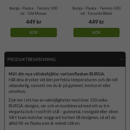
Burga - Flaska - Termos 500
Burga - Flaska - Termos 500
ml - Old Money
ml - Favorite Bikini
449 kr
449 kr
KÖP
KÖP
PRODUKTBESKRIVNING
Möt din nya vätskehjälte: vattenflaskan BURGA.
Håll dina drycker vid den perfekta temperaturen och din stil
oklanderlig, oavsett om du är på gymmet, kontoret eller
utomhus.
Dyk ner i ett hav av valmöjligheter med över 150 unika
BURGA-designs, var och en kombinerad med ett av tre
eleganta lock i rostfritt stål – gunmetal, roséguld eller silver.
Vårt team matchar noggrant korken till designen, så att du
alltid får en flaska som är enkelt stilren.