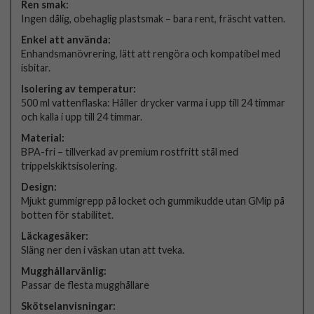
Ren smak:
Ingen dålig, obehaglig plastsmak – bara rent, fräscht vatten.
Enkel att använda:
Enhandsmanövrering, lätt att rengöra och kompatibel med
isbitar.
Isolering av temperatur:
500 ml vattenflaska: Håller drycker varma i upp till 24 timmar
och kalla i upp till 24 timmar.
Material:
BPA-fri – tillverkad av premium rostfritt stål med
trippelskiktsisolering.
Design:
Mjukt gummigrepp på locket och gummikudde utan GMip på
botten för stabilitet.
Läckagesäker:
Släng ner den i väskan utan att tveka.
Mugghållarvänlig:
Passar de flesta mugghållare
Skötselanvisningar: