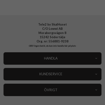
Tele2 by SkalHuset
C/O Lowwi AB
Morabergsvägen 8
15242 Södertälje
Org. nr: 556881-9238
OBS!
Ingen butik, du kan inte handla här på plats
HANDLA
Outlet
Nyheter
KUNDSERVICE
Varumärken
Kundservice
Specialkategorier
90 dagars öppet köp
ÖVRIGT
Köpevillkor
Om oss
Retur
Om cookies