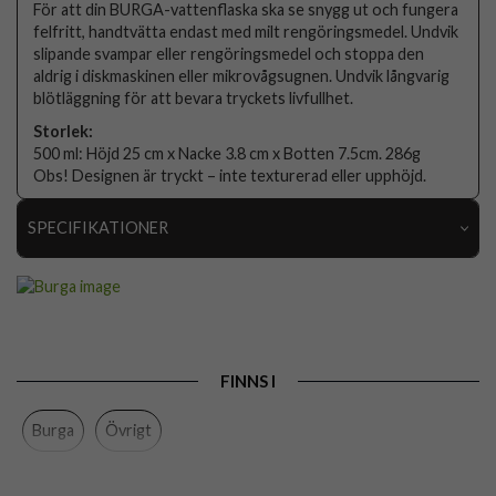
För att din BURGA-vattenflaska ska se snygg ut och fungera
felfritt, handtvätta endast med milt rengöringsmedel. Undvik
slipande svampar eller rengöringsmedel och stoppa den
aldrig i diskmaskinen eller mikrovågsugnen. Undvik långvarig
blötläggning för att bevara tryckets livfullhet.
Storlek:
500 ml: Höjd 25 cm x Nacke 3.8 cm x Botten 7.5cm. 286g
Obs! Designen är tryckt – inte texturerad eller upphöjd.
SPECIFIKATIONER
Artikelnummer
118976
Färg
Flerfärgad
Varumärke
Burga
FINNS I
Tillverkarens art nr
948573
Burga
Övrigt
EAN
4772229485734