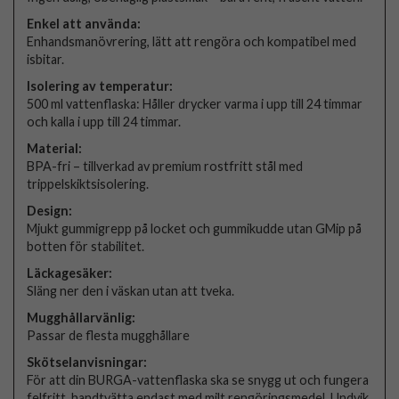
Enkel att använda:
Enhandsmanövrering, lätt att rengöra och kompatibel med
isbitar.
Isolering av temperatur:
500 ml vattenflaska: Håller drycker varma i upp till 24 timmar
och kalla i upp till 24 timmar.
Material:
BPA-fri – tillverkad av premium rostfritt stål med
trippelskiktsisolering.
Design:
Mjukt gummigrepp på locket och gummikudde utan GMip på
botten för stabilitet.
Läckagesäker:
Släng ner den i väskan utan att tveka.
Mugghållarvänlig:
Passar de flesta mugghållare
Skötselanvisningar:
För att din BURGA-vattenflaska ska se snygg ut och fungera
felfritt, handtvätta endast med milt rengöringsmedel. Undvik