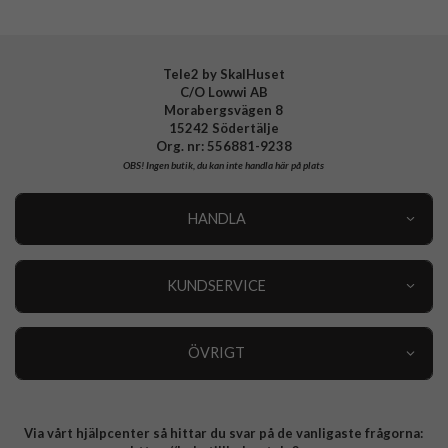
Tele2 by SkalHuset
C/O Lowwi AB
Morabergsvägen 8
15242 Södertälje
Org. nr: 556881-9238
OBS!
Ingen butik, du kan inte handla här på plats
HANDLA
Outlet
Nyheter
KUNDSERVICE
Varumärken
Kundservice
Specialkategorier
90 dagars öppet köp
ÖVRIGT
Köpevillkor
Om oss
Retur
Om cookies
Via vårt hjälpcenter så hittar du svar på de vanligaste frågorna:
Integritetspolicy