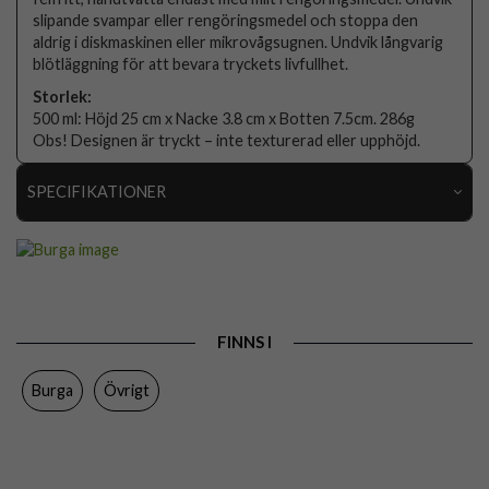
slipande svampar eller rengöringsmedel och stoppa den
aldrig i diskmaskinen eller mikrovågsugnen. Undvik långvarig
blötläggning för att bevara tryckets livfullhet.
Storlek:
500 ml: Höjd 25 cm x Nacke 3.8 cm x Botten 7.5cm. 286g
Obs! Designen är tryckt – inte texturerad eller upphöjd.
SPECIFIKATIONER
Artikelnummer
118975
Färg
Flerfärgad
Varumärke
Burga
FINNS I
Tillverkarens art nr
948815
Burga
Övrigt
EAN
4772229488155