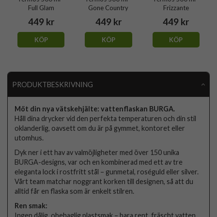
Full Glam
Gone Country
Frizzante
449 kr
449 kr
449 kr
KÖP
KÖP
KÖP
PRODUKTBESKRIVNING
Möt din nya vätskehjälte: vattenflaskan BURGA.
Håll dina drycker vid den perfekta temperaturen och din stil
oklanderlig, oavsett om du är på gymmet, kontoret eller
utomhus.
Dyk ner i ett hav av valmöjligheter med över 150 unika
BURGA-designs, var och en kombinerad med ett av tre
eleganta lock i rostfritt stål – gunmetal, roséguld eller silver.
Vårt team matchar noggrant korken till designen, så att du
alltid får en flaska som är enkelt stilren.
Ren smak:
Ingen dålig, obehaglig plastsmak – bara rent, fräscht vatten.