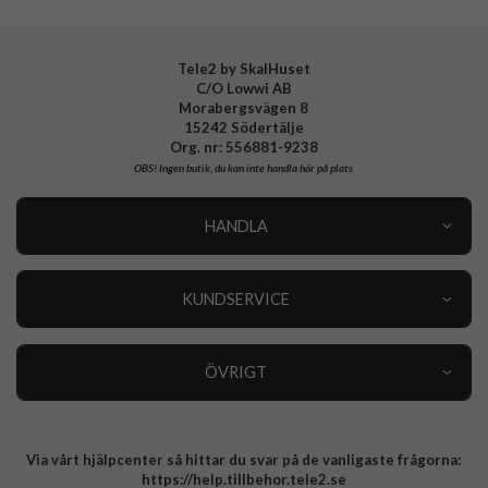
Tele2 by SkalHuset
C/O Lowwi AB
Morabergsvägen 8
15242 Södertälje
Org. nr: 556881-9238
OBS!
Ingen butik, du kan inte handla här på plats
HANDLA
Outlet
Nyheter
KUNDSERVICE
Varumärken
Kundservice
Specialkategorier
90 dagars öppet köp
ÖVRIGT
Köpevillkor
Om oss
Retur
Om cookies
Via vårt hjälpcenter så hittar du svar på de vanligaste frågorna:
Integritetspolicy
https://help.tillbehor.tele2.se