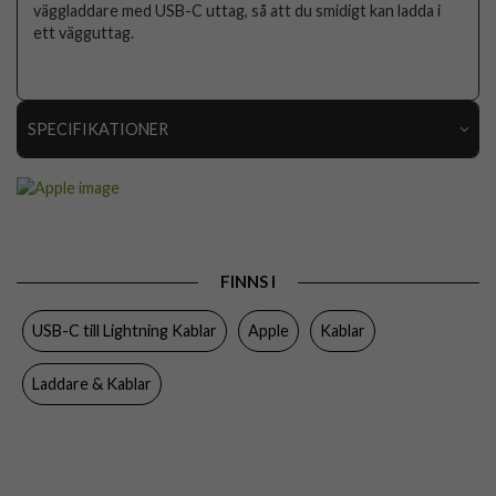
väggladdare med USB-C uttag, så att du smidigt kan ladda i
ett vägguttag.
SPECIFIKATIONER
Artikelnummer
113155
Produkttyp
Kabel
Färg
Vit
FINNS I
Varumärke
Apple
USB-C till Lightning Kablar
Apple
Kablar
Tillverkarens art nr
MW2R3ZM/A
EAN
195949333989
Laddare & Kablar