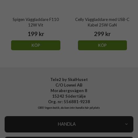
Spigen Väggladdare F110
Celly Väggladdare med USB-C
12W Vit
Kabel 25W GaN
199 kr
299 kr
KÖP
KÖP
Tele2 by SkalHuset
C/O Lowwi AB
Morabergsvägen 8
15242 Södertälje
Org. nr: 556881-9238
OBS!
Ingen butik, du kan inte handla här på plats
HANDLA
Outlet