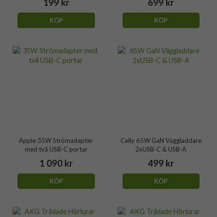
199 kr
699 kr
KÖP
KÖP
Apple 35W Strömadapter
Celly 65W GaN Väggladdare
med två USB-C portar
2xUSB-C & USB-A
1 090 kr
499 kr
KÖP
KÖP