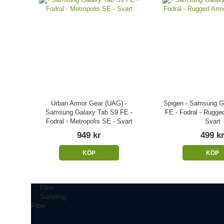
Urban Armor Gear (UAG) -
Spigen - Samsung G
Samsung Galaxy Tab S9 FE -
FE - Fodral - Rugge
Fodral - Metropolis SE - Svart
Svart
949 kr
499 k
KÖP
KÖP
Filter
Sortering
Filter