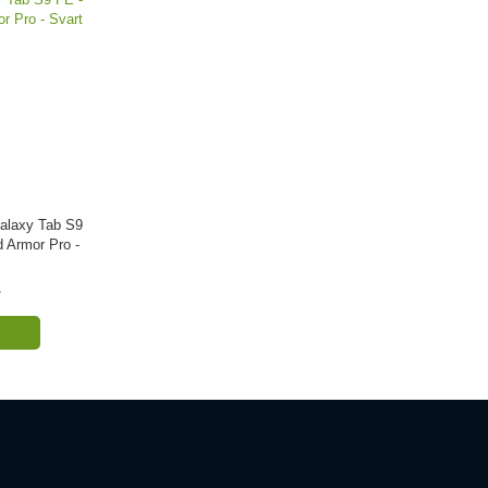
alaxy Tab S9
d Armor Pro -
r