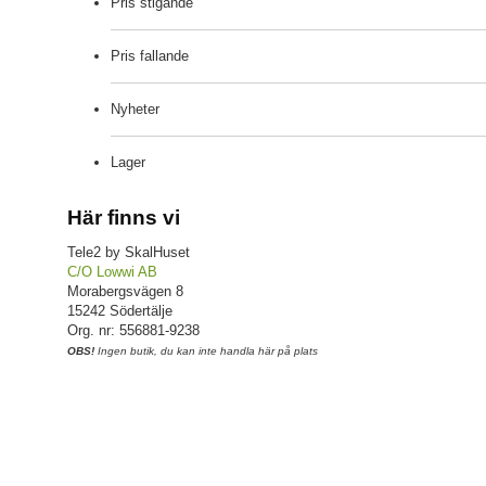
Pris stigande
Pris fallande
Nyheter
Lager
Här finns vi
Tele2 by SkalHuset
C/O Lowwi AB
Morabergsvägen 8
15242 Södertälje
Org. nr: 556881-9238
OBS!
Ingen butik, du kan inte handla här på plats