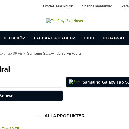
Officiell Tele2-butik
Snabba leveranser
Pers
TETILLBEHÖR
LADDARE & KABLAR
LJUD
BEGAGNAT
axy Tab S9 FE
/
Samsung Galaxy Tab S9 FE Fodral
ral
Samsung Galaxy Tab S
rlurar
ALLA PRODUKTER