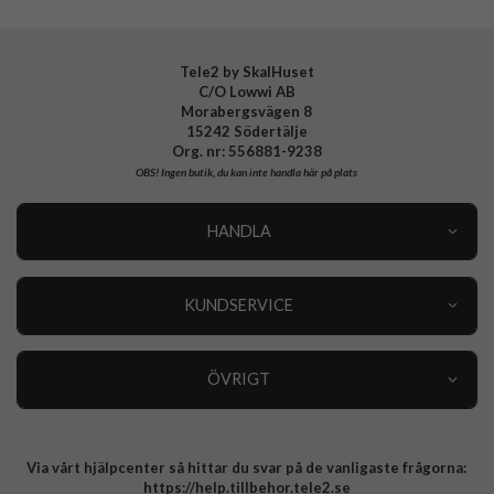
Tele2 by SkalHuset
C/O Lowwi AB
Morabergsvägen 8
15242 Södertälje
Org. nr: 556881-9238
OBS!
Ingen butik, du kan inte handla här på plats
HANDLA
Outlet
Nyheter
KUNDSERVICE
Varumärken
Kundservice
Specialkategorier
90 dagars öppet köp
ÖVRIGT
Köpevillkor
Om oss
Retur
Om cookies
Via vårt hjälpcenter så hittar du svar på de vanligaste frågorna:
Integritetspolicy
https://help.tillbehor.tele2.se