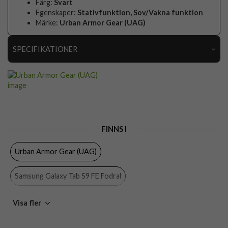
Färg:
Svart
Egenskaper:
Stativfunktion, Sov/Vakna funktion
Märke:
Urban Armor Gear (UAG)
SPECIFIKATIONER
Artikelnummer
96640
Passar till
Samsung Galaxy Tab S9 FE
Produkttyp
Fodral
Egenskaper
Sov/Vakna funktion, Stativfunktion
FINNS I
Färg
Svart
Urban Armor Gear (UAG)
Material
Hårdplast (PC), Konstläder, Mjukplast (TPU)
Samsung Galaxy Tab S9 FE Fodral
Varumärke
Urban Armor Gear (UAG)
Tillverkarens art nr
224415114040
Samsung Galaxy Tab S9 FE
Visa fler
EAN
840283911576