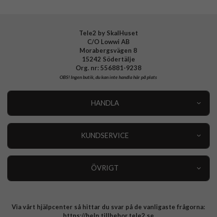
EAN
840283926310
Tele2 by SkalHuset
C/O Lowwi AB
Morabergsvägen 8
15242 Södertälje
Org. nr: 556881-9238
OBS!
Ingen butik, du kan inte handla här på plats
HANDLA
Outlet
Nyheter
KUNDSERVICE
Varumärken
Kundservice
Specialkategorier
90 dagars öppet köp
ÖVRIGT
Köpevillkor
Om oss
Retur
Om cookies
Via vårt hjälpcenter så hittar du svar på de vanligaste frågorna:
Integritetspolicy
https://help.tillbehor.tele2.se