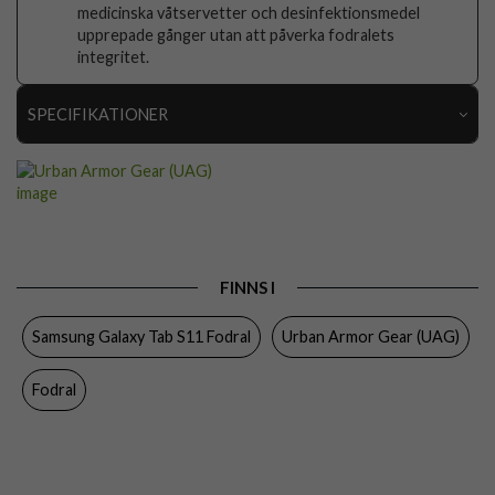
medicinska våtservetter och desinfektionsmedel
upprepade gånger utan att påverka fodralets
integritet.
SPECIFIKATIONER
Artikelnummer
116457
Passar till
Samsung Galaxy Tab S11
Produkttyp
Fodral
Egenskaper
Pennhållare, Sov/Vakna funktion,
FINNS I
Stativfunktion
Samsung Galaxy Tab S11 Fodral
Urban Armor Gear (UAG)
Färg
Genomskinlig, Svart
Material
Hårdplast (PC), Mjukplast (TPU), PU (Polyuretan)
Fodral
Varumärke
Urban Armor Gear (UAG)
Tillverkarens art nr
224458114043