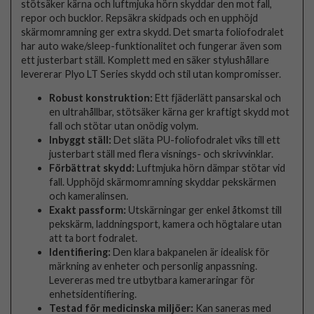
stötsäker kärna och luftmjuka hörn skyddar den mot fall,
repor och bucklor. Repsäkra skidpads och en upphöjd
skärmomramning ger extra skydd. Det smarta foliofodralet
har auto wake/sleep-funktionalitet och fungerar även som
ett justerbart ställ. Komplett med en säker stylushållare
levererar Plyo LT Series skydd och stil utan kompromisser.
Robust konstruktion:
Ett fjäderlätt pansarskal och
en ultrahållbar, stötsäker kärna ger kraftigt skydd mot
fall och stötar utan onödig volym.
Inbyggt ställ:
Det släta PU-foliofodralet viks till ett
justerbart ställ med flera visnings- och skrivvinklar.
Förbättrat skydd:
Luftmjuka hörn dämpar stötar vid
fall. Upphöjd skärmomramning skyddar pekskärmen
och kameralinsen.
Exakt passform:
Utskärningar ger enkel åtkomst till
pekskärm, laddningsport, kamera och högtalare utan
att ta bort fodralet.
Identifiering:
Den klara bakpanelen är idealisk för
märkning av enheter och personlig anpassning.
Levereras med tre utbytbara kameraringar för
enhetsidentifiering.
Testad för medicinska miljöer:
Kan saneras med