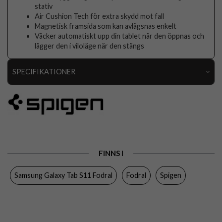
stativ
Air Cushion Tech för extra skydd mot fall
Magnetisk framsida som kan avlägsnas enkelt
Väcker automatiskt upp din tablet när den öppnas och
lägger den i viloläge när den stängs
SPECIFIKATIONER
Artikelnummer
115976
Passar till
Samsung Galaxy Tab S11
Produkttyp
Fodral
Egenskaper
Pennhållare, Sov/Vakna funktion,
FINNS I
Stativfunktion
Färg
Genomskinlig, Svart
Samsung Galaxy Tab S11 Fodral
Fodral
Spigen
Material
Hårdplast (PC), Mjukplast (TPU)
Varumärke
Spigen