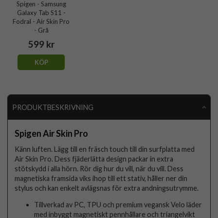
Spigen - Samsung
Galaxy Tab S11 -
Fodral - Air Skin Pro
- Grå
599 kr
KÖP
PRODUKTBESKRIVNING
Spigen Air Skin Pro
Känn luften. Lägg till en fräsch touch till din surfplatta med
Air Skin Pro. Dess fjäderlätta design packar in extra
stötskydd i alla hörn. Rör dig hur du vill, när du vill. Dess
magnetiska framsida viks ihop till ett stativ, håller ner din
stylus och kan enkelt avlägsnas för extra andningsutrymme.
Tillverkad av PC, TPU och premium vegansk Velo läder
med inbyggt magnetiskt pennhållare och triangelvikt