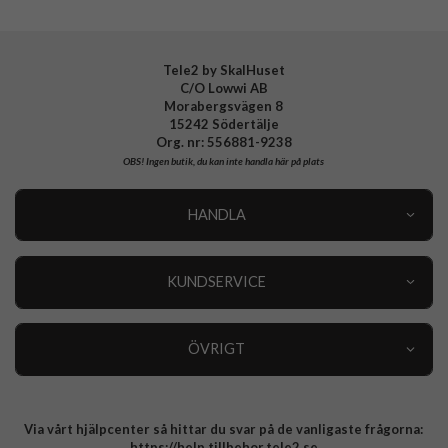
Tillverkarens art nr
ACS10216
EAN
8800283313505
Tele2 by SkalHuset
C/O Lowwi AB
Morabergsvägen 8
15242 Södertälje
Org. nr: 556881-9238
OBS!
Ingen butik, du kan inte handla här på plats
HANDLA
Outlet
Nyheter
KUNDSERVICE
Varumärken
Kundservice
Specialkategorier
90 dagars öppet köp
ÖVRIGT
Köpevillkor
Om oss
Retur
Om cookies
Via vårt hjälpcenter så hittar du svar på de vanligaste frågorna:
Integritetspolicy
https://help.tillbehor.tele2.se