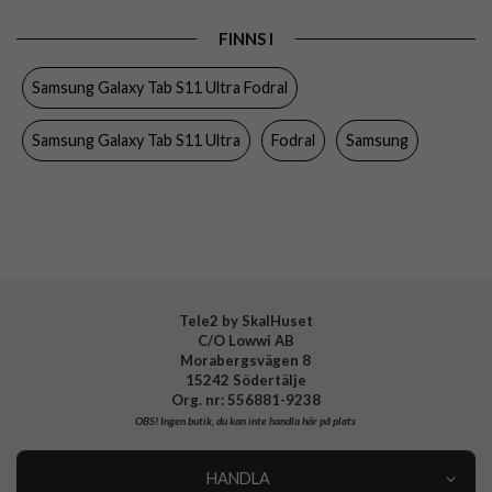
Produkttyp
Fodral
FINNS I
Egenskaper
Stativfunktion
Samsung Galaxy Tab S11 Ultra Fodral
Färg
Svart
Material
Hårdplast (PC), PU (Polyuretan)
Samsung Galaxy Tab S11 Ultra
Fodral
Samsung
Varumärke
Samsung
Tillverkarens art nr
EF-BX930PBEGWW
EAN
8806097734925
Tele2 by SkalHuset
C/O Lowwi AB
Morabergsvägen 8
15242 Södertälje
Org. nr: 556881-9238
OBS!
Ingen butik, du kan inte handla här på plats
HANDLA