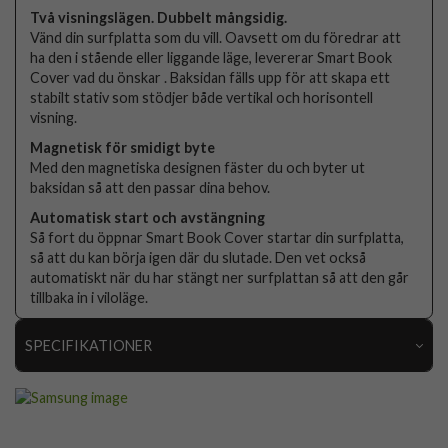
Två visningslägen. Dubbelt mångsidig.
Vänd din surfplatta som du vill. Oavsett om du föredrar att
ha den i stående eller liggande läge, levererar Smart Book
Cover vad du önskar . Baksidan fälls upp för att skapa ett
stabilt stativ som stödjer både vertikal och horisontell
visning.
Magnetisk för smidigt byte
Med den magnetiska designen fäster du och byter ut
baksidan så att den passar dina behov.
Automatisk start och avstängning
Så fort du öppnar Smart Book Cover startar din surfplatta,
så att du kan börja igen där du slutade. Den vet också
automatiskt när du har stängt ner surfplattan så att den går
tillbaka in i viloläge.
SPECIFIKATIONER
Artikelnummer
115972
Passar till
Samsung Galaxy Tab S11 Ultra