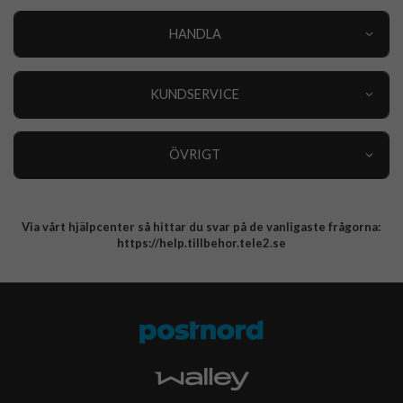
HANDLA
Outlet
Nyheter
KUNDSERVICE
Varumärken
Kundservice
Specialkategorier
90 dagars öppet köp
ÖVRIGT
Köpevillkor
Om oss
Retur
Om cookies
Via vårt hjälpcenter så hittar du svar på de vanligaste frågorna:
Integritetspolicy
https://help.tillbehor.tele2.se