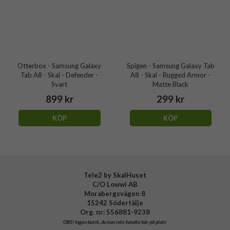
Otterbox - Samsung Galaxy
Spigen - Samsung Galaxy Tab
Tab A8 - Skal - Defender -
A8 - Skal - Rugged Armor -
Svart
Matte Black
899 kr
299 kr
KÖP
KÖP
Tele2 by SkalHuset
C/O Lowwi AB
Morabergsvägen 8
15242 Södertälje
Org. nr: 556881-9238
OBS!
Ingen butik, du kan inte handla här på plats