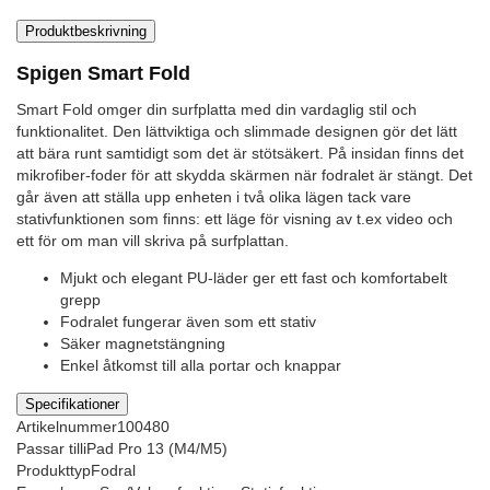
Produktbeskrivning
Spigen Smart Fold
Smart Fold omger din surfplatta med din vardaglig stil och
funktionalitet. Den lättviktiga och slimmade designen gör det lätt
att bära runt samtidigt som det är stötsäkert. På insidan finns det
mikrofiber-foder för att skydda skärmen när fodralet är stängt. Det
går även att ställa upp enheten i två olika lägen tack vare
stativfunktionen som finns: ett läge för visning av t.ex video och
ett för om man vill skriva på surfplattan.
Mjukt och elegant PU-läder ger ett fast och komfortabelt
grepp
Fodralet fungerar även som ett stativ
Säker magnetstängning
Enkel åtkomst till alla portar och knappar
Specifikationer
Artikelnummer
100480
Passar till
iPad Pro 13 (M4/M5)
Produkttyp
Fodral