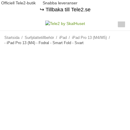
Officiell Tele2-butik
Snabba leveranser
↪️ Tillbaka till Tele2.se
Startsida
/
Surfplattetillbehör
/
iPad
/
iPad Pro 13 (M4/M5)
/
- iPad Pro 13 (M4) - Fodral - Smart Fold - Svart