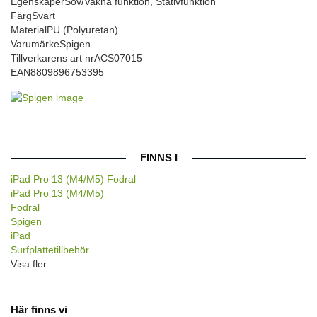
Egenskaper
Sov/Vakna funktion, Stativfunktion
Färg
Svart
Material
PU (Polyuretan)
Varumärke
Spigen
Tillverkarens art nr
ACS07015
EAN
8809896753395
FINNS I
iPad Pro 13 (M4/M5) Fodral
iPad Pro 13 (M4/M5)
Fodral
Spigen
iPad
Surfplattetillbehör
Visa fler
Här finns vi