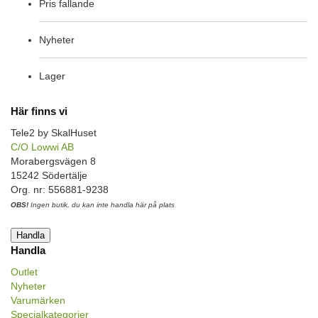
Pris fallande
Nyheter
Lager
Här finns vi
Tele2 by SkalHuset
C/O Lowwi AB
Morabergsvägen 8
15242 Södertälje
Org. nr: 556881-9238
OBS!
Ingen butik, du kan inte handla här på plats
Handla
Handla
Outlet
Nyheter
Varumärken
Specialkategorier