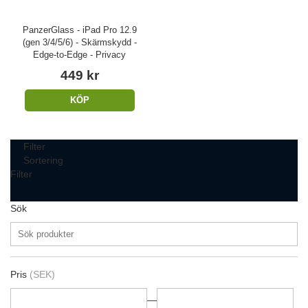
PanzerGlass - iPad Pro 12.9
(gen 3/4/5/6) - Skärmskydd -
Edge-to-Edge - Privacy
449 kr
KÖP
Filter
Sortering
Filter
Sök
Pris
(SEK)
—