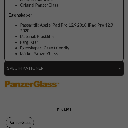
Original PanzerGlass
Egenskaper
Passar till:
Apple iPad Pro 12.9 2018, iPad Pro 12.9
2020
Material:
Plastfilm
Färg:
Klar
Egenskaper:
Case friendly
Märke:
PanzerGlass
SPECIFIKATIONER
Artikelnummer
58555
Passar till
iPad Pro 12.9 (gen 3)
Produkttyp
Skärmskydd
FINNS I
Egenskaper
Case friendly
Färg
Genomskinlig
PanzerGlass