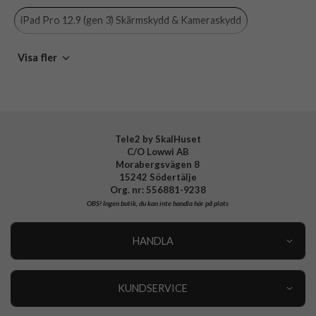
Material
Plastfilm
iPad Pro 12.9 (gen 3) Skärmskydd & Kameraskydd
Varumärke
PanzerGlass
iPad Pro 12.9 (gen 3)
Tillverkarens art nr
2735
Visa fler
EAN
5711724027352
Tele2 by SkalHuset
C/O Lowwi AB
Morabergsvägen 8
15242 Södertälje
Org. nr: 556881-9238
OBS!
Ingen butik, du kan inte handla här på plats
HANDLA
Outlet
Nyheter
KUNDSERVICE
Varumärken
Kundservice
Specialkategorier