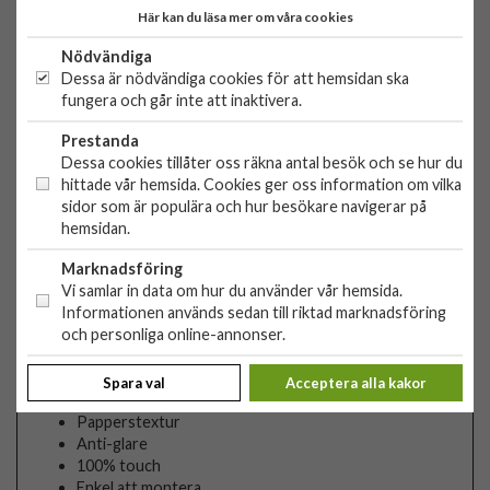
och A2069, A2232 (wifi + cellular)
Här kan du läsa mer om våra cookies
iPad Pro 12.9 från 2021 (generation 5) modellnummer
A2378, A2461 (Pro Wi-Fi + Cellular), A2379 (Wi-Fi +
Nödvändiga
Cellular with mmWave)
Dessa är nödvändiga cookies för att hemsidan ska
fungera och går inte att inaktivera.
Osäker på vilken modell ni har?
Följ då vår guide här
Prestanda
Dessa cookies tillåter oss räkna antal besök och se hur du
PanzerGlass GraphicPaper
hittade vår hemsida. Cookies ger oss information om vilka
sidor som är populära och hur besökare navigerar på
hemsidan.
Skärmskydd som är designat för ritande, skrivande och
skapande på din iPad
Marknadsföring
Vi samlar in data om hur du använder vår hemsida.
GraphicPaper från PanzerGlass är designad för att
Informationen används sedan till riktad marknadsföring
återskapa paperstexturen och testad av kreativer av alla
och personliga online-annonser.
åldrar och nivåer. En ny premiumlösning bland papperskänsla-
skärmskydden. GraphicPaper är perfekt kreativt arbete,
Spara val
Acceptera alla kakor
skolarbete, ta anteckningar, rita eller bara spela.
Papperstextur
Anti-glare
100% touch
Enkel att montera