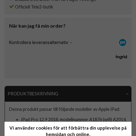
Officiell Tele2-butik
När kan jag få min order?
PRODUKTBESKRIVNING
Denna produkt passar till följande modeller av Apple iPad:
iPad Pro 12.9 2018, modellnummer A1876 (wifi) A2014,
A1895 (wifi + cellular)
Vi använder cookies för att förbättra din upplevelse på
iPad Pro 12.9 från 2020, modellnummer A2229 (wifi)
hemsidan och online.