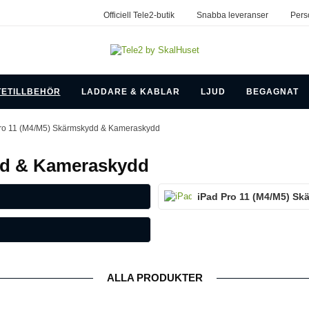
Officiell Tele2-butik
Snabba leveranser
Pers
TETILLBEHÖR
LADDARE & KABLAR
LJUD
BEGAGNAT
ro 11 (M4/M5) Skärmskydd & Kameraskydd
dd & Kameraskydd
iPad Pro 11 (M4/M5) S
ALLA PRODUKTER