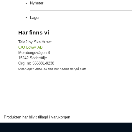
Nyheter
Lager
Här finns vi
Tele2 by SkalHuset
C/O Lowwi AB
Morabergsvägen 8
15242 Södertälje
Org. nr: 556881-9238
OBS!
Ingen butik, du kan inte handla här på plats
Produkten har blivit tillagd i varukorgen