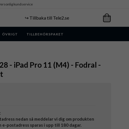
ersonlig kundservice
↪️ Tillbaka till Tele2.se
ÖVRIGT
TILLBEHÖRSPAKET
 - iPad Pro 11 (M4) - Fodral -
t
t
tadress nedan så meddelar vi dig om produkten
in e-postadress sparas i upp till 180 dagar.