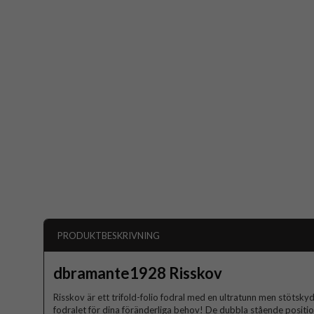
PRODUKTBESKRIVNING
dbramante1928 Risskov
Risskov är ett trifold-folio fodral med en ultratunn men stötsk
fodralet för dina föränderliga behov! De dubbla stående positio