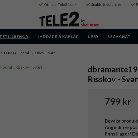
Officiell Tele2-butik
Snabba leveranser
P
TETILLBEHÖR
LADDARE & KABLAR
LJUD
BEGAGNAT
ro 11 (M4) - Fodral - Risskov - Svart
dbramante1928
Risskov - Svar
799 kr
Bevaka produk
Ange din e-pos
finns i lager! D