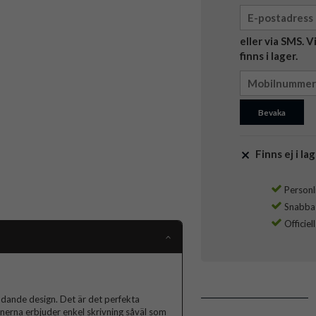
eller via SMS. 
finns i lager.
Bevaka
Finns ej i lag
Personli
Snabba l
Officiel
yddande design. Det är det perfekta
nerna erbjuder enkel skrivning såväl som