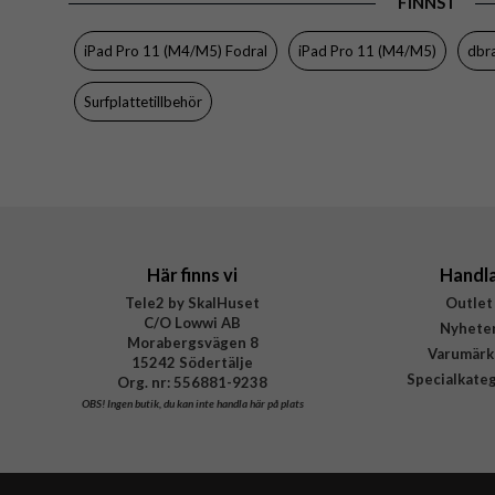
FINNS I
Tillverkarens art nr
iPad Pro 11 (M4/M5) Fodral
iPad Pro 11 (M4/M5)
dbr
EAN
Surfplattetillbehör
Här finns vi
Handl
Tele2 by SkalHuset
Outlet
C/O Lowwi AB
Nyhete
Morabergsvägen 8
Varumärk
15242 Södertälje
Specialkate
Org. nr: 556881-9238
OBS!
Ingen butik, du kan inte handla här på plats