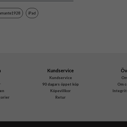
RIIPGTBL6176
amante1928
iPad
5711428061768
a
Kundservice
Öv
Kundservice
Om
r
90 dagars öppet köp
Om c
en
Köpevillkor
Integri
gorier
Retur