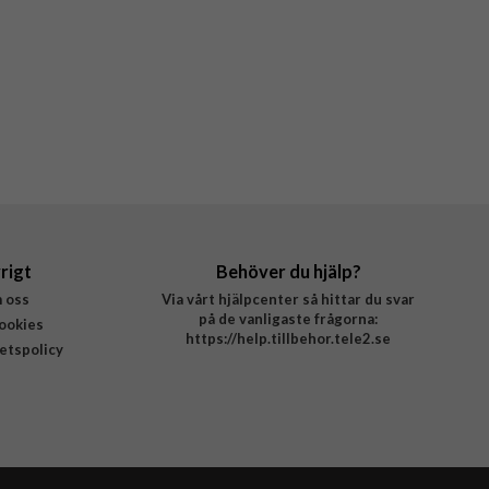
rigt
Behöver du hjälp?
 oss
Via vårt hjälpcenter så hittar du svar
på de vanligaste frågorna:
ookies
https://help.tillbehor.tele2.se
tetspolicy