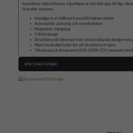
handsfree-videotittande. Egentligen är det helt upp till dig, vilke
läsa eller streama.
Handgjord av hållbart framställt fullnarvsläder
Automatisk väckning och sömnfunktion
Magnetisk stängning
Trifold design
Skräddarsydd slimmad men stötskyddande design med p
Mjukt invändigt foder för att skydda mot repor
Tillverkad på dbramante1928 100% CO2-neutrala fabri
SPECIFIKATIONER
Artikelnummer
Passar till
Produkttyp
Egenskaper
Färg
Material
Varumärke