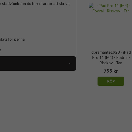
n stativfunktion du föredrar för att skriva,
lats för penna
k
dbramante1928 - iPad
Pro 11 (M4) - Fodral -
Risskov - Tan
799 kr
109386
KÖP
iPad Pro 11 (M4/M5)
Fodral
Sov/Vakna funktion, Stativfunktion
Svart
Hårdplast (PC), Äkta läder
dbramante1928