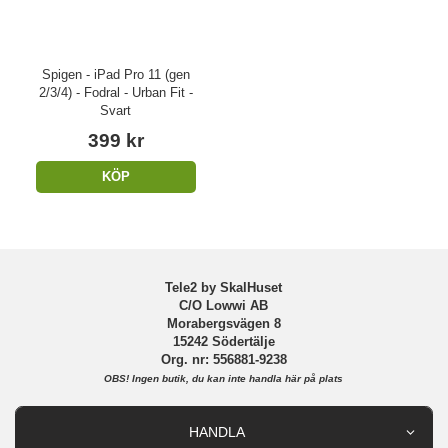
Spigen - iPad Pro 11 (gen
2/3/4) - Fodral - Urban Fit -
Svart
399 kr
KÖP
Tele2 by SkalHuset
C/O Lowwi AB
Morabergsvägen 8
15242 Södertälje
Org. nr: 556881-9238
OBS!
Ingen butik, du kan inte handla här på plats
HANDLA