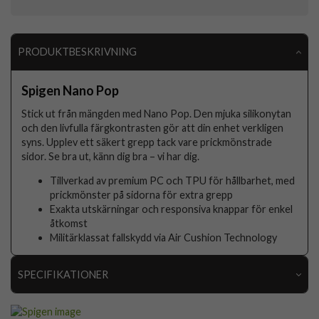
PRODUKTBESKRIVNING
Spigen Nano Pop
Stick ut från mängden med Nano Pop. Den mjuka silikonytan
och den livfulla färgkontrasten gör att din enhet verkligen
syns. Upplev ett säkert grepp tack vare prickmönstrade
sidor. Se bra ut, känn dig bra – vi har dig.
Tillverkad av premium PC och TPU för hållbarhet, med
prickmönster på sidorna för extra grepp
Exakta utskärningar och responsiva knappar för enkel
åtkomst
Militärklassat fallskydd via Air Cushion Technology
SPECIFIKATIONER
Artikelnummer
113523