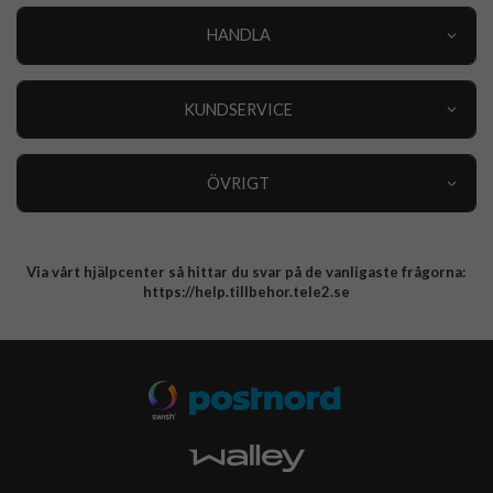
HANDLA
Outlet
Nyheter
KUNDSERVICE
Varumärken
Kundservice
Specialkategorier
90 dagars öppet köp
ÖVRIGT
Köpevillkor
Om oss
Retur
Om cookies
Via vårt hjälpcenter så hittar du svar på de vanligaste frågorna:
Integritetspolicy
https://help.tillbehor.tele2.se