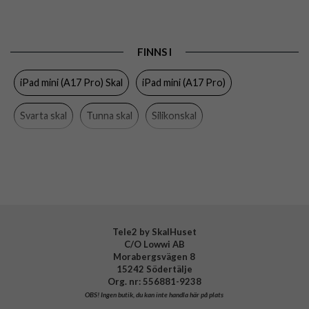
Passar till
iPad mini (A17 Pro), iPad mini (gen 6)
Produkttyp
Skal
FINNS I
Egenskaper
Slimmad
iPad mini (A17 Pro) Skal
iPad mini (A17 Pro)
Färg
Svart
Material
Hårdplast (PC), Mjukplast (TPU), Silikon
Svarta skal
Tunna skal
Silikonskal
Varumärke
Spigen
iPad mini (gen 6) Skal
iPad mini (gen 6)
Spigen
Tillverkarens art nr
ACS09230
EAN
8800283300567
Tele2 by SkalHuset
C/O Lowwi AB
Morabergsvägen 8
15242 Södertälje
Org. nr: 556881-9238
OBS!
Ingen butik, du kan inte handla här på plats