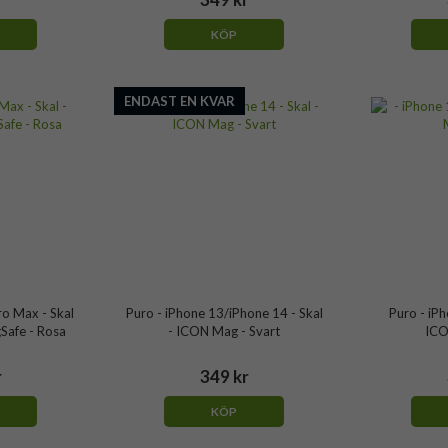
KÖP
ENDAST EN KVAR
ro Max - Skal
Puro - iPhone 13/iPhone 14 - Skal
Puro - iPh
gSafe - Rosa
- ICON Mag - Svart
ICO
r
349 kr
KÖP