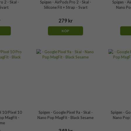
o 2 - Skal -
Spigen - AirPods Pro 2 - Skal -
Spigen - Ai
 Svart
Silicone Fit + Strap - Svart
Nano Po
r
279 kr
KÖP
l 10/Pixel 10
Spigen - Google Pixel 9a - Skal -
Spigen - Goo
Pop MagFit -
Nano Pop MagFit - Black Sesame
Nano Pop 
ame
r
349 kr