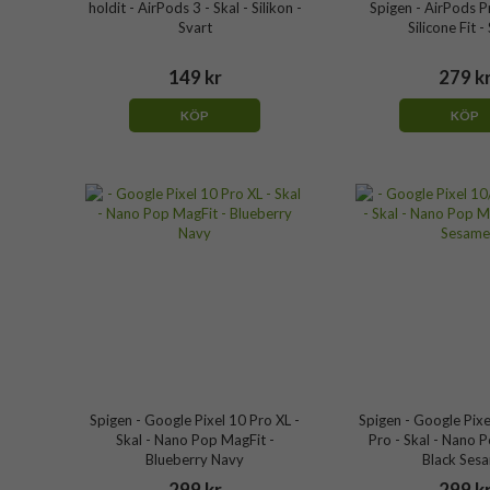
holdit - AirPods 3 - Skal - Silikon -
Spigen - AirPods Pr
Svart
Silicone Fit -
149 kr
279 k
KÖP
KÖP
Spigen - Google Pixel 10 Pro XL -
Spigen - Google Pixe
Skal - Nano Pop MagFit -
Pro - Skal - Nano 
Blueberry Navy
Black Ses
299 kr
299 k