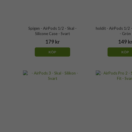
Spigen - AirPods 1/2 - Skal -
holdit - AirPods 1/2 -
Silicone Case - Svart
- Grön
179 kr
149 k
KÖP
KÖP