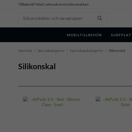
Tillbaka till Tele2.se
Kundservice
Varumärken
MOBILTILLBEHÖR
SURFPLAT
Startsida
/
Specialkategorier
/
Egenskapskategorier
/
Silikonskal
Silikonskal