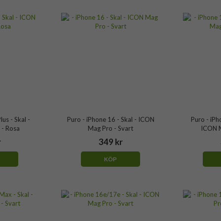
us - Skal -
Puro - iPhone 16 - Skal - ICON
Puro - iPh
 - Rosa
Mag Pro - Svart
ICON M
r
349 kr
KÖP