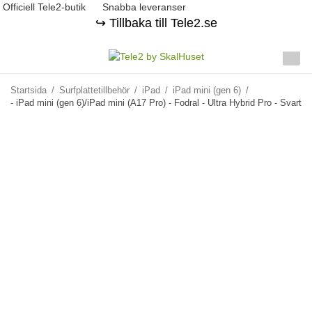
Officiell Tele2-butik
Snabba leveranser
↪️ Tillbaka till Tele2.se
Startsida
/
Surfplattetillbehör
/
iPad
/
iPad mini (gen 6)
/
- iPad mini (gen 6)/iPad mini (A17 Pro) - Fodral - Ultra Hybrid Pro - Svart