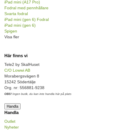
iPad mini (A17 Pro)
Fodral med pennhållare
Svarta fodral
iPad mini (gen 6) Fodral
iPad mini (gen 6)
Spigen
Visa fler
Här finns vi
Tele2 by SkalHuset
C/O Lowwi AB
Morabergsvägen 8
15242 Södertälje
Org. nr: 556881-9238
OBS!
Ingen butik, du kan inte handla här på plats
Handla
Handla
Outlet
Nyheter