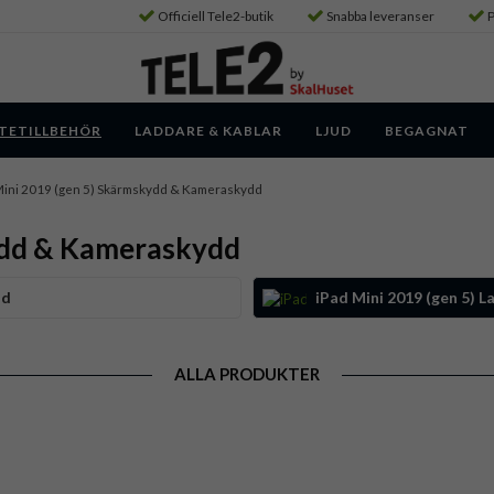
Officiell Tele2-butik
Snabba leveranser
P
TETILLBEHÖR
LADDARE & KABLAR
LJUD
BEGAGNAT
Mini 2019 (gen 5) Skärmskydd & Kameraskydd
ydd & Kameraskydd
dd
iPad Mini 2019 (gen 5) L
ALLA PRODUKTER