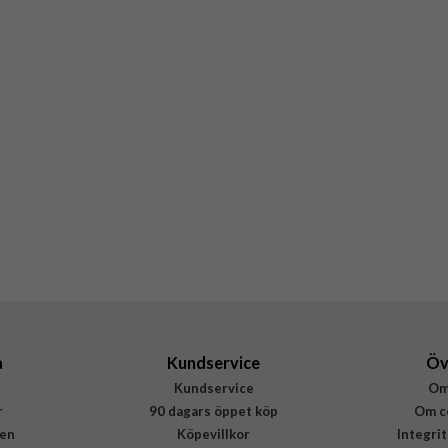
a
Kundservice
Öv
Kundservice
Om
r
90 dagars öppet köp
Om c
en
Köpevillkor
Integri