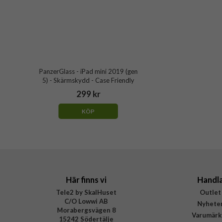
PanzerGlass - iPad mini 2019 (gen
5) - Skärmskydd - Case Friendly
299 kr
KÖP
Här finns vi
Handl
Tele2 by SkalHuset
Outlet
C/O Lowwi AB
Nyhete
Morabergsvägen 8
Varumärk
15242 Södertälje