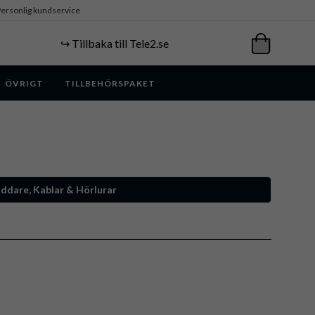
ersonlig kundservice
↪️ Tillbaka till Tele2.se
ÖVRIGT
TILLBEHÖRSPAKET
addare, Kablar & Hörlurar