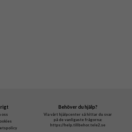
rigt
Behöver du hjälp?
 oss
Via vårt hjälpcenter så hittar du svar
på de vanligaste frågorna:
ookies
https://help.tillbehor.tele2.se
tetspolicy