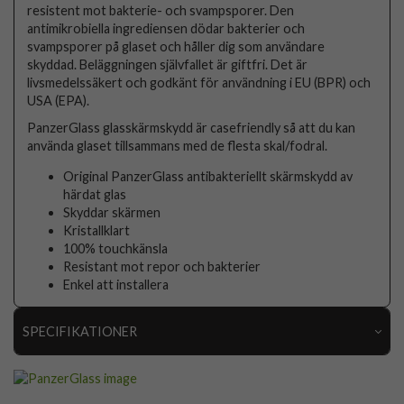
resistent mot bakterie- och svampsporer. Den
antimikrobiella ingrediensen dödar bakterier och
svampsporer på glaset och håller dig som användare
skyddad. Beläggningen självfallet är giftfri. Det är
livsmedelssäkert och godkänt för användning i EU (BPR) och
USA (EPA).
PanzerGlass glasskärmskydd är casefriendly så att du kan
använda glaset tillsammans med de flesta skal/fodral.
Original PanzerGlass antibakteriellt skärmskydd av
härdat glas
Skyddar skärmen
Kristallklart
100% touchkänsla
Resistant mot repor och bakterier
Enkel att installera
SPECIFIKATIONER
Artikelnummer
103881
Passar till
iPad Mini 2019 (gen 5)