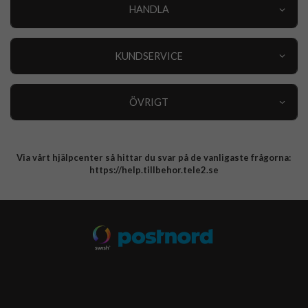
HANDLA
Outlet
Nyheter
KUNDSERVICE
Varumärken
Kundservice
Specialkategorier
90 dagars öppet köp
ÖVRIGT
Köpevillkor
Om oss
Retur
Om cookies
Via vårt hjälpcenter så hittar du svar på de vanligaste frågorna:
Integritetspolicy
https://help.tillbehor.tele2.se