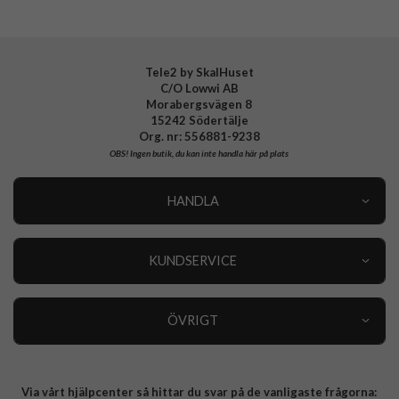
Tele2 by SkalHuset
C/O Lowwi AB
Morabergsvägen 8
15242 Södertälje
Org. nr: 556881-9238
OBS!
Ingen butik, du kan inte handla här på plats
HANDLA
Outlet
Nyheter
KUNDSERVICE
Varumärken
Kundservice
Specialkategorier
90 dagars öppet köp
ÖVRIGT
Köpevillkor
Om oss
Retur
Om cookies
Via vårt hjälpcenter så hittar du svar på de vanligaste frågorna:
Integritetspolicy