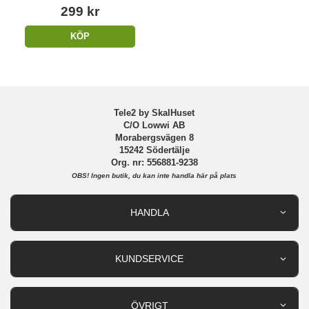
299 kr
KÖP
Tele2 by SkalHuset
C/O Lowwi AB
Morabergsvägen 8
15242 Södertälje
Org. nr: 556881-9238
OBS!
Ingen butik, du kan inte handla här på plats
HANDLA
Outlet
Nyheter
KUNDSERVICE
Varumärken
Kundservice
Specialkategorier
90 dagars öppet köp
ÖVRIGT