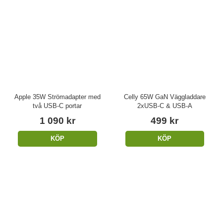
Apple 35W Strömadapter med
Celly 65W GaN Väggladdare
två USB-C portar
2xUSB-C & USB-A
1 090 kr
499 kr
KÖP
KÖP