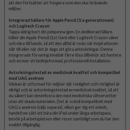
att den fortsätter att fungera som den ska i krävande
miljöer.
Integrerad hållare för Apple Pencil (1:a generationen)
och Logitech Crayon
Tappa aldrig bort din pekpenna igen. En dedikerad hållare
håller din Apple Pencil (1st Gen) eller Logitech Crayon säker
och nära till hands, så att den alltid är redo när inspirationen
slår till eller när det är dags att göra anteckningar. Denna
integrerade förvaring innebär färre lösa tillbehör att hantera
och en mer strömlinjeformad, professionell installation.
Avtorkningstestad av medicinsk kvalitet och kompatibel
med UAG axelrem
Väskan är utformad för miljöer där renlighet och rörlighet är
viktigt och är avtorkningstestad av medicinsk kvalitet, så att
du säkert kan desinficera den med medicinska våtservetter
utan att skada materialen. Det är också kompatibelt med
UAG:s axelrem (säljs separat), vilket ger dig ett enkelt,
handsfree sätt att bära din iPad under långa arbetspass,
besök på arbetsplatsen eller resor samtidigt som du har den
snabbt tillgänglig.