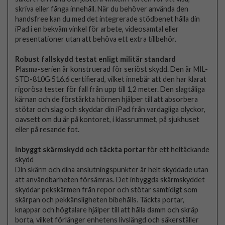
skriva eller fånga innehåll. När du behöver använda den
handsfree kan du med det integrerade stödbenet hålla din
iPad i en bekväm vinkel för arbete, videosamtal eller
presentationer utan att behöva ett extra tillbehör.
Robust fallskydd testat enligt militär standard
Plasma-serien är konstruerad för seriöst skydd. Den är MIL-
STD-810G 516.6 certifierad, vilket innebär att den har klarat
rigorösa tester för fall från upp till 1,2 meter. Den slagtåliga
kärnan och de förstärkta hörnen hjälper till att absorbera
stötar och slag och skyddar din iPad från vardagliga olyckor,
oavsett om du är på kontoret, i klassrummet, på sjukhuset
eller på resande fot.
Inbyggt skärmskydd och täckta portar
för ett heltäckande
skydd
Din skärm och dina anslutningspunkter är helt skyddade utan
att användbarheten försämras. Det inbyggda skärmskyddet
skyddar pekskärmen från repor och stötar samtidigt som
skärpan och pekkänsligheten bibehålls. Täckta portar,
knappar och högtalare hjälper till att hålla damm och skräp
borta, vilket förlänger enhetens livslängd och säkerställer