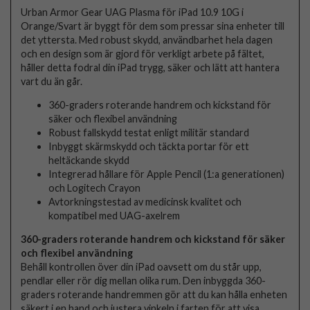
Urban Armor Gear UAG Plasma för iPad 10.9 10G i
Orange/Svart är byggt för dem som pressar sina enheter till
det yttersta. Med robust skydd, användbarhet hela dagen
och en design som är gjord för verkligt arbete på fältet,
håller detta fodral din iPad trygg, säker och lätt att hantera
vart du än går.
360-graders roterande handrem och kickstand för
säker och flexibel användning
Robust fallskydd testat enligt militär standard
Inbyggt skärmskydd och täckta portar för ett
heltäckande skydd
Integrerad hållare för Apple Pencil (1:a generationen)
och Logitech Crayon
Avtorkningstestad av medicinsk kvalitet och
kompatibel med UAG-axelrem
360-graders roterande handrem och kickstand för säker
och flexibel användning
Behåll kontrollen över din iPad oavsett om du står upp,
pendlar eller rör dig mellan olika rum. Den inbyggda 360-
graders roterande handremmen gör att du kan hålla enheten
säkert i en hand och justera vinkeln i farten för att visa,