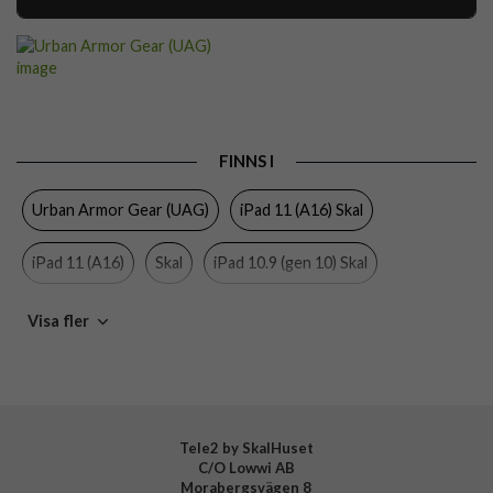
Artikelnummer
116452
Passar till
iPad 10.9 (gen 10), iPad 11 (A16)
Produkttyp
Skal
Egenskaper
Grepp/hållare, Inbyggt skärmskydd,
FINNS I
Pennhållare, Stativfunktion
Urban Armor Gear (UAG)
iPad 11 (A16) Skal
Färg
Orange, Svart
Material
Hårdplast (PC), Mjukplast (TPU)
iPad 11 (A16)
Skal
iPad 10.9 (gen 10) Skal
Varumärke
Urban Armor Gear (UAG)
iPad 10.9 (gen 10)
Visa fler
Tillverkarens art nr
124470B19740
EAN
840283913327
Tele2 by SkalHuset
C/O Lowwi AB
Morabergsvägen 8