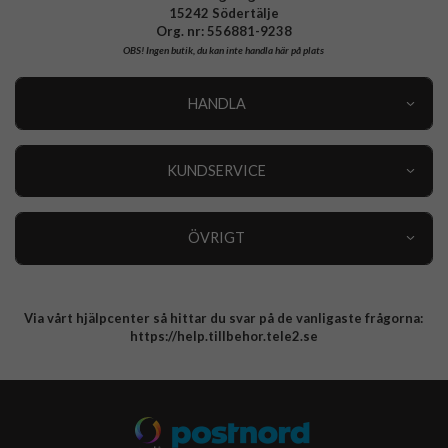
15242 Södertälje
Org. nr: 556881-9238
OBS!
Ingen butik, du kan inte handla här på plats
HANDLA
Outlet
Nyheter
KUNDSERVICE
Varumärken
Kundservice
Specialkategorier
90 dagars öppet köp
ÖVRIGT
Köpevillkor
Om oss
Retur
Om cookies
Via vårt hjälpcenter så hittar du svar på de vanligaste frågorna:
Integritetspolicy
https://help.tillbehor.tele2.se