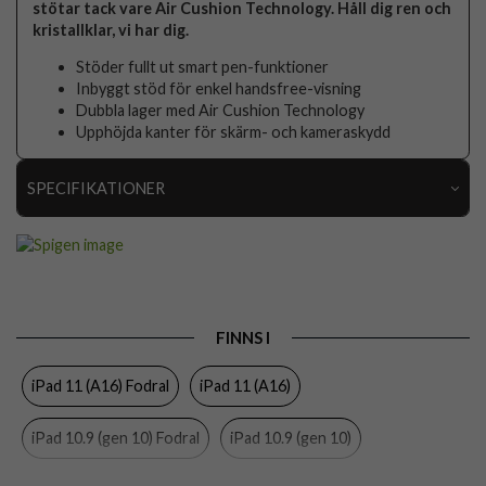
stötar tack vare Air Cushion Technology. Håll dig ren och
kristallklar, vi har dig.
Stöder fullt ut smart pen-funktioner
Inbyggt stöd för enkel handsfree-visning
Dubbla lager med Air Cushion Technology
Upphöjda kanter för skärm- och kameraskydd
SPECIFIKATIONER
Artikelnummer
80924
Passar till
iPad 10.9 (gen 10), iPad 11 (A16)
Produkttyp
Fodral
FINNS I
Egenskaper
Pennhållare, Stativfunktion
iPad 11 (A16) Fodral
iPad 11 (A16)
Färg
Genomskinlig, Svart
Material
Hårdplast (PC), Mjukplast (TPU)
iPad 10.9 (gen 10) Fodral
iPad 10.9 (gen 10)
Varumärke
Spigen