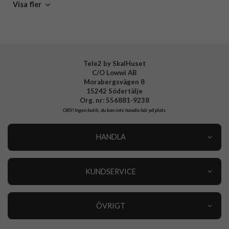
Fodral med pennhållare
Svarta fodral
Spigen
Visa fler
Tillverkarens art nr
ACS05416
EAN
8809811868418
Tele2 by SkalHuset
C/O Lowwi AB
Morabergsvägen 8
15242 Södertälje
Org. nr: 556881-9238
OBS!
Ingen butik, du kan inte handla här på plats
HANDLA
Outlet
Nyheter
KUNDSERVICE
Varumärken
Kundservice
Specialkategorier
90 dagars öppet köp
ÖVRIGT
Köpevillkor
Om oss
Retur