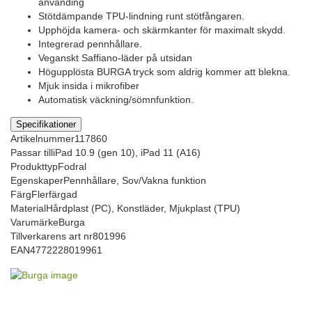
använding
Stötdämpande TPU-lindning runt stötfångaren.
Upphöjda kamera- och skärmkanter för maximalt skydd.
Integrerad pennhållare.
Veganskt Saffiano-läder på utsidan
Högupplösta BURGA tryck som aldrig kommer att blekna.
Mjuk insida i mikrofiber
Automatisk väckning/sömnfunktion.
Specifikationer
Artikelnummer
117860
Passar till
iPad 10.9 (gen 10), iPad 11 (A16)
Produkttyp
Fodral
Egenskaper
Pennhållare, Sov/Vakna funktion
Färg
Flerfärgad
Material
Hårdplast (PC), Konstläder, Mjukplast (TPU)
Varumärke
Burga
Tillverkarens art nr
801996
EAN
4772228019961