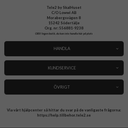
Tele2 by SkalHuset
C/O Lowwi AB
Morabergsvägen 8
15242 Södertälje
Org. nr: 556881-9238
OBS!
Ingen butik, du kan inte handla här på plats
HANDLA
Outlet
Nyheter
KUNDSERVICE
Varumärken
Kundservice
Specialkategorier
90 dagars öppet köp
ÖVRIGT
Köpevillkor
Om oss
Retur
Om cookies
Via vårt hjälpcenter så hittar du svar på de vanligaste frågorna:
Integritetspolicy
https://help.tillbehor.tele2.se