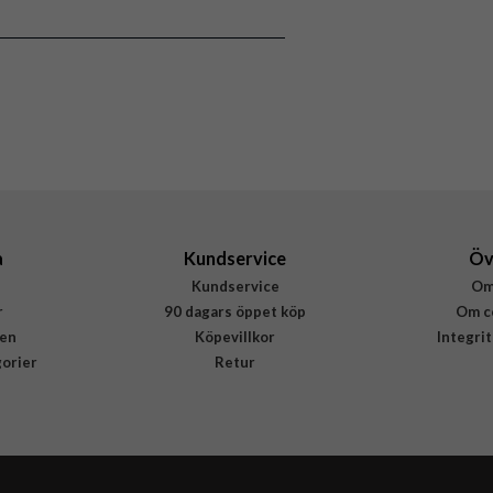
Skal
MagSafe-kompatibel, Stöttålig
Genomskinlig
Mjukplast (TPU)
Rvelon
4895225830626
a
Kundservice
Öv
Kundservice
Om
r
90 dagars öppet köp
Om c
en
Köpevillkor
Integri
gorier
Retur