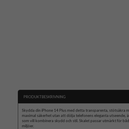
PRODUKTBESKRIVNING
Skydda din iPhone 14 Plus med detta transparenta, stötsäkra mob
maximal säkerhet utan att dölja telefonens eleganta utseende, är
som vill kombinera skydd och stil. Skalet passar utmärkt för b
miljöer.