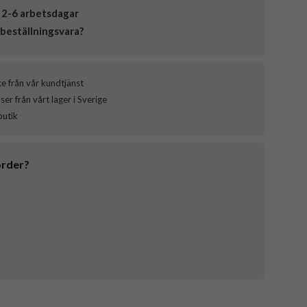
 2-6 arbetsdagar
beställningsvara?
ce från vår kundtjänst
er från vårt lager i Sverige
butik
order?