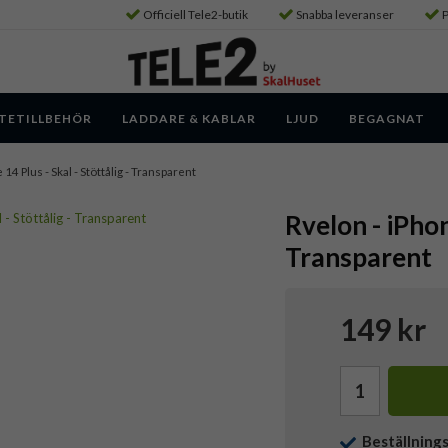
Officiell Tele2-butik
Snabba leveranser
P
TETILLBEHÖR
LADDARE & KABLAR
LJUD
BEGAGNAT
 14 Plus - Skal - Stöttålig - Transparent
Rvelon - iPhon
Transparent
149 kr
Beställning