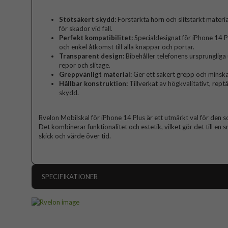
Stötsäkert skydd:
Förstärkta hörn och slitstarkt materi
för skador vid fall.
Perfekt kompatibilitet:
Specialdesignat för iPhone 14 P
och enkel åtkomst till alla knappar och portar.
Transparent design:
Bibehåller telefonens ursprunglig
repor och slitage.
Greppvänligt material:
Ger ett säkert grepp och minskar
Hållbar konstruktion:
Tillverkat av högkvalitativt, reptå
skydd.
Rvelon Mobilskal för iPhone 14 Plus är ett utmärkt val för den so
Det kombinerar funktionalitet och estetik, vilket gör det till en 
skick och värde över tid.
SPECIFIKATIONER
Artikelnummer
Passar till