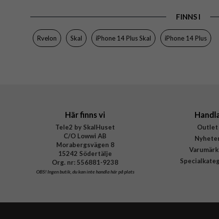
Produkttyp
FINNS I
Egenskaper
Färg
Rvelon
Skal
iPhone 14 Plus Skal
iPhone 14 Plus
Material
Varumärke
Tillverkarens art nr
Här finns vi
Handl
Tele2 by SkalHuset
Outlet
C/O Lowwi AB
Nyhete
Morabergsvägen 8
Varumärk
15242 Södertälje
Specialkate
Org. nr: 556881-9238
OBS!
Ingen butik, du kan inte handla här på plats