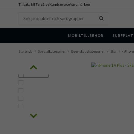
Tillbaka till Tele2.se
Kundservice
Varumärken
MOBILTILLBEHÖR
SURFPLAT
Startsida
/
Specialkategorier
/
Egenskapskategorier
/
Skal
/
- iPhone