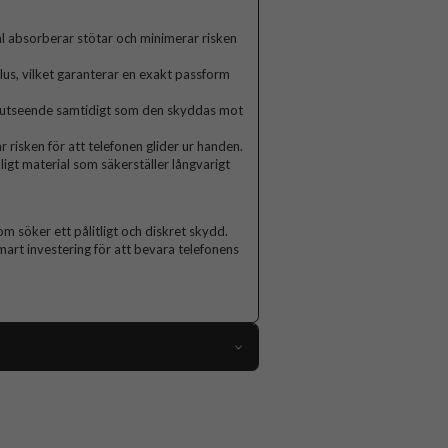
al absorberar stötar och minimerar risken
lus, vilket garanterar en exakt passform
a utseende samtidigt som den skyddas mot
 risken för att telefonen glider ur handen.
ligt material som säkerställer långvarigt
m söker ett pålitligt och diskret skydd.
smart investering för att bevara telefonens
112533
iPhone 14 Plus