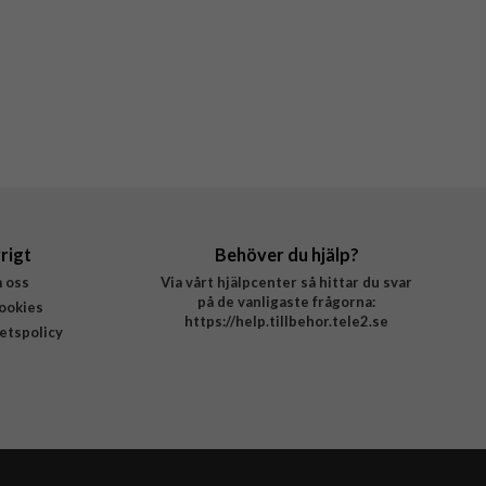
rigt
Behöver du hjälp?
 oss
Via vårt hjälpcenter så hittar du svar
på de vanligaste frågorna:
ookies
https://help.tillbehor.tele2.se
tetspolicy