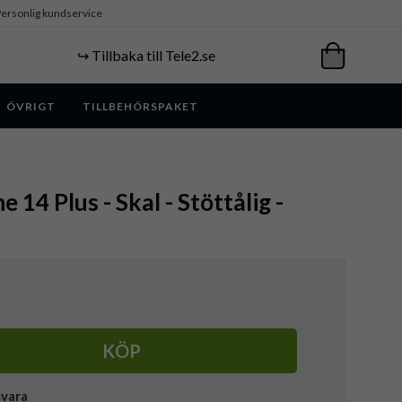
ersonlig kundservice
↪️ Tillbaka till Tele2.se
ÖVRIGT
TILLBEHÖRSPAKET
e 14 Plus - Skal - Stöttålig -
KÖP
svara