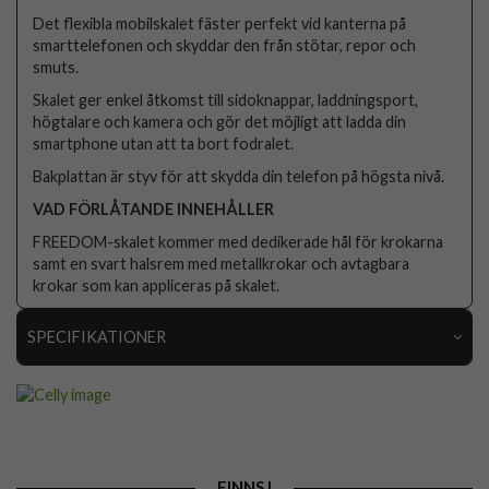
Det flexibla mobilskalet fäster perfekt vid kanterna på
smarttelefonen och skyddar den från stötar, repor och
smuts.
Skalet ger enkel åtkomst till sidoknappar, laddningsport,
högtalare och kamera och gör det möjligt att ladda din
smartphone utan att ta bort fodralet.
Bakplattan är styv för att skydda din telefon på högsta nivå.
VAD FÖRLÅTANDE INNEHÅLLER
FREEDOM-skalet kommer med dedikerade hål för krokarna
samt en svart halsrem med metallkrokar och avtagbara
krokar som kan appliceras på skalet.
SPECIFIKATIONER
Artikelnummer
103731
Passar till
iPhone 16 Pro Max
Produkttyp
Skal
FINNS I