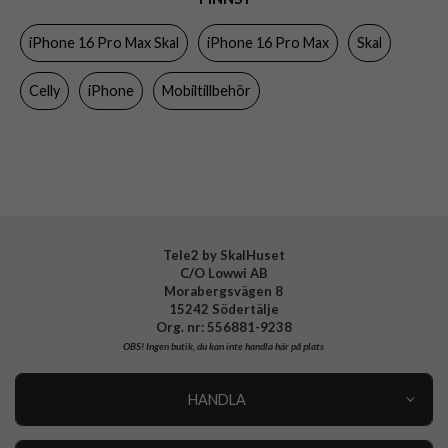
Egenskaper
Axelrem, MagSafe-kompatibel
iPhone 16 Pro Max Skal
iPhone 16 Pro Max
Skal
Färg
Genomskinlig, Vit
Material
Hårdplast (PC), Mjukplast (TPU)
Celly
iPhone
Mobiltillbehör
Varumärke
Celly
Tillverkarens art nr
FREEDOMMAG1081
EAN
8021735211556
Tele2 by SkalHuset
C/O Lowwi AB
Morabergsvägen 8
15242 Södertälje
Org. nr: 556881-9238
OBS!
Ingen butik, du kan inte handla här på plats
HANDLA
Outlet