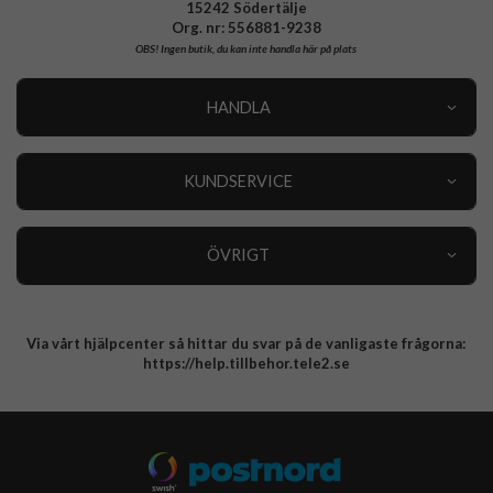
15242 Södertälje
Org. nr: 556881-9238
OBS!
Ingen butik, du kan inte handla här på plats
HANDLA
Outlet
Nyheter
KUNDSERVICE
Varumärken
Kundservice
Specialkategorier
90 dagars öppet köp
ÖVRIGT
Köpevillkor
Om oss
Retur
Om cookies
Via vårt hjälpcenter så hittar du svar på de vanligaste frågorna:
Integritetspolicy
https://help.tillbehor.tele2.se