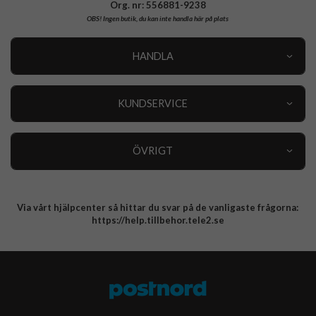
Org. nr: 556881-9238
OBS!
Ingen butik, du kan inte handla här på plats
HANDLA
Outlet
Nyheter
KUNDSERVICE
Varumärken
Kundservice
Specialkategorier
90 dagars öppet köp
ÖVRIGT
Köpevillkor
Om oss
Retur
Om cookies
Via vårt hjälpcenter så hittar du svar på de vanligaste frågorna:
Integritetspolicy
https://help.tillbehor.tele2.se