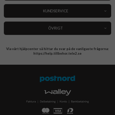
Outlet
Nyheter
KUNDSERVICE
Varumärken
Kundservice
Specialkategorier
90 dagars öppet köp
ÖVRIGT
Köpevillkor
Om oss
Retur
Om cookies
Via vårt hjälpcenter så hittar du svar på de vanligaste frågorna:
Integritetspolicy
https://help.tillbehor.tele2.se