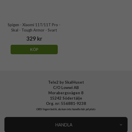
Spigen - Xiaomi 11T/11T Pro -
Skal - Tough Armor - Svart
329 kr
KÖP
Tele2 by SkalHuset
C/O Lowwi AB
Morabergsvägen 8
15242 Södertälje
Org. nr: 556881-9238
OBS!
Ingen butik, du kan inte handla här på plats
HANDLA